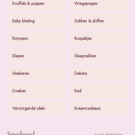
Knuffels & poppen
Wiegepopjes
Baby kleding
Sokken & sloffen
Rompers
Boxpakjes
Slapen
Slaapzakken
Inbakeren
Dekens
Doeken
Bad
Verzorgende oliën
Kraamcadeaus
Speelgoed