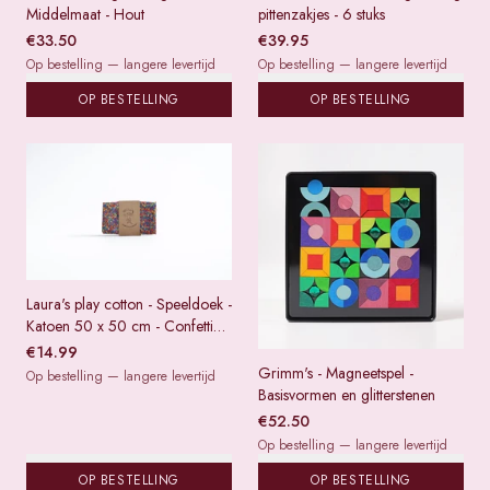
Middelmaat - Hout
pittenzakjes - 6 stuks
€
33.50
€
39.95
Op bestelling — langere levertijd
Op bestelling — langere levertijd
OP BESTELLING
OP BESTELLING
Laura's play cotton - Speeldoek -
Katoen 50 x 50 cm - Confetti
regenboog
€
14.99
Grimm's - Magneetspel -
Op bestelling — langere levertijd
Basisvormen en glitterstenen
€
52.50
Op bestelling — langere levertijd
OP BESTELLING
OP BESTELLING