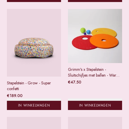
Grimm's x Stapelstein -
Sluitschijfjes met ballen - Warm
klassiek
€
47.50
Stapelstein - Grow - Super
confetti
€
189.00
IN WINKELWAGEN
IN WINKELWAGEN