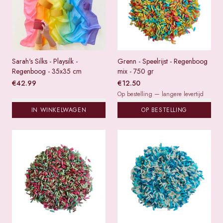
Sarah's Silks - Playsilk -
Grenn - Speelrijst - Regenboog
Regenboog - 35x35 cm
mix - 750 gr
€
42.99
€
12.50
Op bestelling — langere levertijd
IN WINKELWAGEN
OP BESTELLING