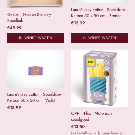
Laura's play cotton - Speeldoek -
Grapat - Houten Sensory
Katoen 50 x 50 cm - Zomer
Speelbak
groen
€
13.99
€
49.99
IN WINKELWAGEN
IN WINKELWAGEN
Laura's play cotton - Speeldoek -
Katoen 50 x 50 cm - Violet
€
13.99
OPPI - Flex - Motorisch
speelgoed
€
13.50
Op bestelling — langere levertijd