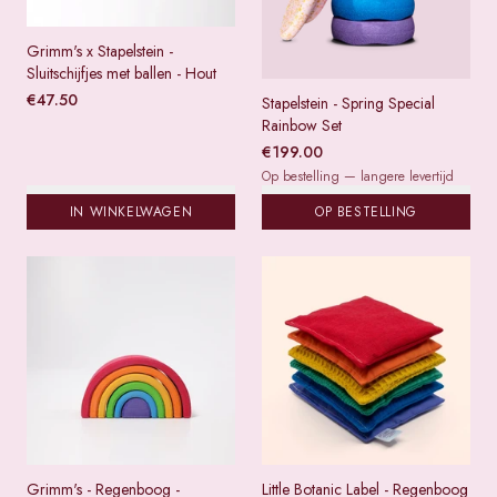
Grimm's x Stapelstein -
Sluitschijfjes met ballen - Hout
€
47.50
Stapelstein - Spring Special
Rainbow Set
€
199.00
Op bestelling — langere levertijd
IN WINKELWAGEN
OP BESTELLING
Grimm's - Regenboog -
Little Botanic Label - Regenboog