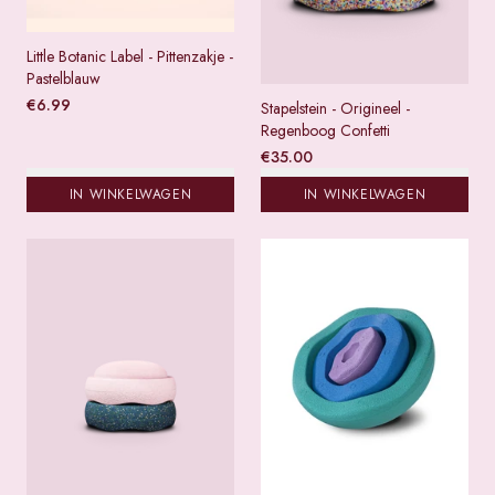
Little Botanic Label - Pittenzakje -
Pastelblauw
€
6.99
Stapelstein - Origineel -
Regenboog Confetti
€
35.00
IN WINKELWAGEN
IN WINKELWAGEN