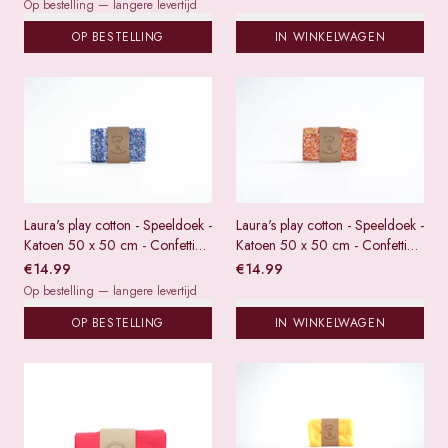
Op bestelling — langere levertijd
OP BESTELLING
IN WINKELWAGEN
Laura's play cotton - Speeldoek -
Laura's play cotton - Speeldoek -
Katoen 50 x 50 cm - Confetti
Katoen 50 x 50 cm - Confetti
koel
warm
€
14.99
€
14.99
Op bestelling — langere levertijd
OP BESTELLING
IN WINKELWAGEN