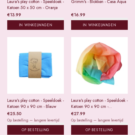
Laura's play cotton - Speeldoek -
Grimm's - Blokken - Casa Aqua
Katoen 50 x 50 cm - Oranje
€
13.99
€
16.99
IN WINKELWAGEN
IN WINKELWAGEN
Laura's play cotton - Speeldoek -
Laura's play cotton - Speeldoek -
Katoen 90 x 90 cm - Blauw
Katoen 90 x 90 cm -
Regenboog pastel
€
25.50
€
27.99
Op bestelling — langere levertijd
Op bestelling — langere levertijd
OP BESTELLING
OP BESTELLING