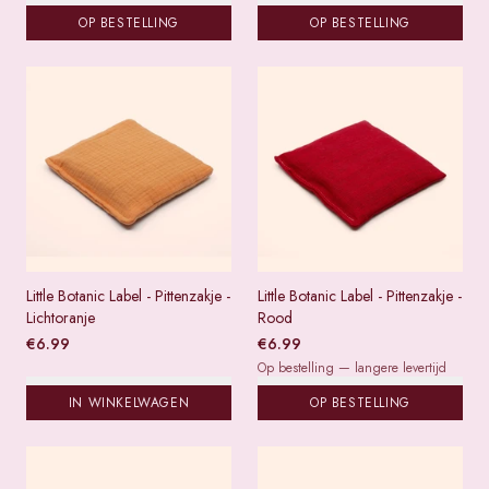
OP BESTELLING
OP BESTELLING
Little Botanic Label - Pittenzakje -
Little Botanic Label - Pittenzakje -
Lichtoranje
Rood
€
6.99
€
6.99
Op bestelling — langere levertijd
IN WINKELWAGEN
OP BESTELLING