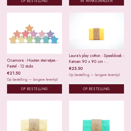
OP BESTELLING
IN WINKELWAGEN
Laura's play cotton - Speeldoek -
Ocamora - Houten sterretjes -
Katoen 90 x 90 cm -
Pastel - 12 stuks
Citroengeel
€
25.50
€
21.50
Op bestelling — langere levertijd
Op bestelling — langere levertijd
OP BESTELLING
OP BESTELLING