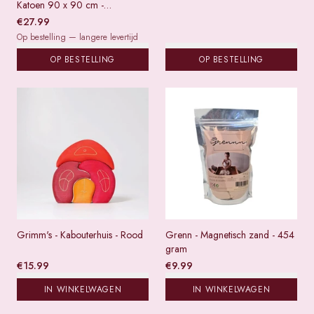
Katoen 90 x 90 cm -
Regenboog
€
27.99
Op bestelling — langere levertijd
OP BESTELLING
OP BESTELLING
Grimm's - Kabouterhuis - Rood
Grenn - Magnetisch zand - 454
gram
€
15.99
€
9.99
IN WINKELWAGEN
IN WINKELWAGEN