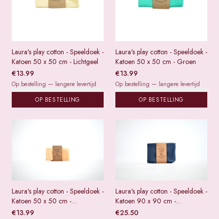
Laura's play cotton - Speeldoek -
Laura's play cotton - Speeldoek -
Katoen 50 x 50 cm - Lichtgeel
Katoen 50 x 50 cm - Groen
€
13.99
€
13.99
Op bestelling — langere levertijd
Op bestelling — langere levertijd
OP BESTELLING
OP BESTELLING
Laura's play cotton - Speeldoek -
Laura's play cotton - Speeldoek -
Katoen 50 x 50 cm -
Katoen 90 x 90 cm -
Lichtoranje
Donkerblauw
€
13.99
€
25.50