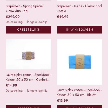
Stapelstein - Spring Special
Stapelstein - Inside - Classic cool
Grow duo - XXL
- Set 3
€
299.00
€
49.99
Op bestelling — langere levertijd
OP BESTELLING
IN WINKELWAGEN
Laura's play cotton - Speeldoek -
Katoen 50 x 50 cm - Confetti
pastel
€
14.99
Laura's play cotton - Speeldoek -
Op bestelling — langere levertijd
Katoen 50 x 50 cm - Blauw
€
13.99