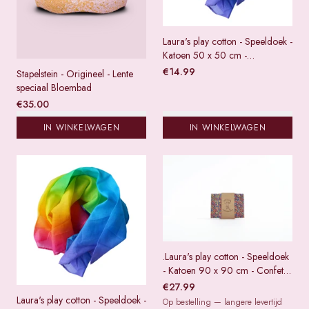
Laura's play cotton - Speeldoek -
Katoen 50 x 50 cm -
Regenboog
€
14.99
Stapelstein - Origineel - Lente
speciaal Bloembad
€
35.00
IN WINKELWAGEN
IN WINKELWAGEN
.Laura's play cotton - Speeldoek
- Katoen 90 x 90 cm - Confetti
regenboog
€
27.99
Laura's play cotton - Speeldoek -
Op bestelling — langere levertijd