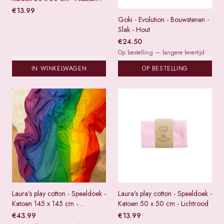
blue
€
13.99
Goki - Evolution - Bouwstenen -
Slak - Hout
€
24.50
Op bestelling — langere levertijd
IN WINKELWAGEN
OP BESTELLING
Laura's play cotton - Speeldoek -
Laura's play cotton - Speeldoek -
Katoen 145 x 145 cm -
Katoen 50 x 50 cm - Lichtrood
Regenboog
€
43.99
€
13.99