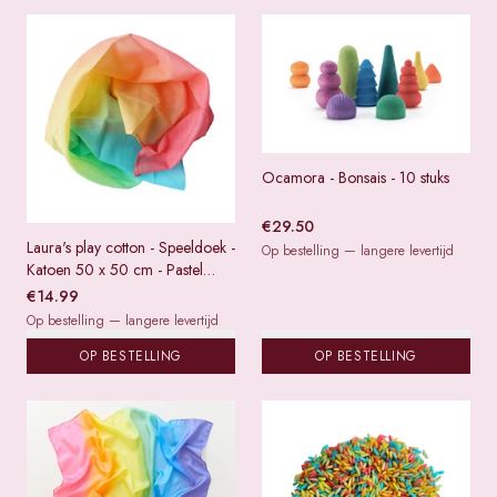
Ocamora - Bonsais - 10 stuks
€
29.50
Laura's play cotton - Speeldoek -
Op bestelling — langere levertijd
Katoen 50 x 50 cm - Pastel
regenboog
€
14.99
Op bestelling — langere levertijd
OP BESTELLING
OP BESTELLING