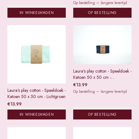
Op bestelling — langere levertijd
IN WINKELWAGEN
OP BESTELLING
Laura's play cotton - Speeldoek -
Katoen 50 x 50 cm -
Donkerblauw
€
13.99
Laura's play cotton - Speeldoek -
Op bestelling — langere levertijd
Katoen 50 x 50 cm - Lichtgroen
€
13.99
IN WINKELWAGEN
OP BESTELLING