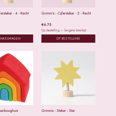
ersteker - 4 - Recht
Grimm's - Cijfersteker - 2 - Recht
€
6.75
Op bestelling — langere levertijd
WINKELWAGEN
OP BESTELLING
genbooghuis
Grimms - Steker - Ster