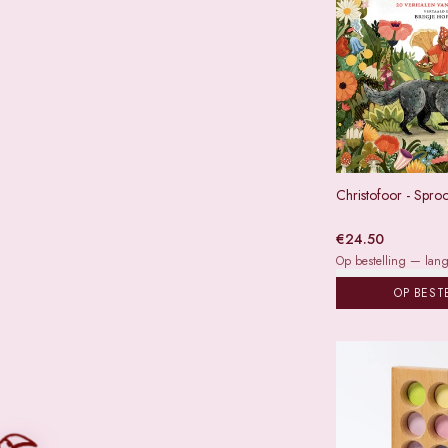
Christofoor - Spro
€
24.50
Op bestelling — lange
OP BEST