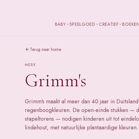
BABY
SPEELGOED
CREATIEF
BOEKE
Terug naar home
MERK
Grimm's
Grimm's maakt al meer dan 40 jaar in Duitslan
regenboogkleuren. De open-einde stukken — d
stapeltorens — nodigen kinderen uit tot eindel
lindehout, met natuurlijke plantaardige kleuren.