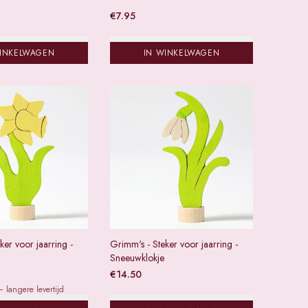
€
7.95
WINKELWAGEN
IN WINKELWAGEN
ker voor jaarring -
Grimm's - Steker voor jaarring -
Sneeuwklokje
€
14.50
 langere levertijd