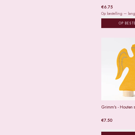
€
6.75
Op bestelling — lange
OP BEST
Grimm's - Houten s
€
7.50