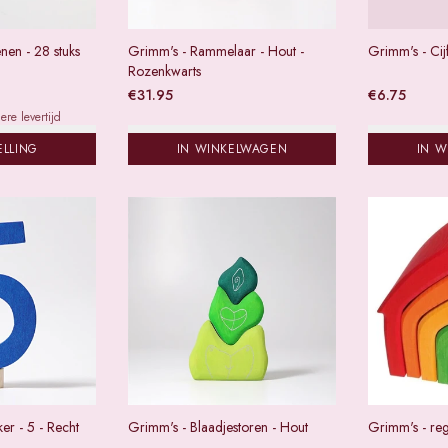
enen - 28 stuks
Grimm's - Rammelaar - Hout -
Grimm's - Cijf
Rozenkwarts
€
31.95
€
6.75
re levertijd
ELLING
IN WINKELWAGEN
IN 
ker - 5 - Recht
Grimm's - Blaadjestoren - Hout
Grimm's - re