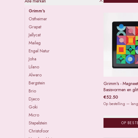
Alle merken
Grimm's
Ostheimer
Grapat
Jellycat
Maileg
Engel Natur
Joha
Lilano
Alwero
Bergstein
Grimm's - Magneets
Basisvormen en glit
Brio
€
52.50
Djeco
Op bestelling — lange
Goki
Micro
Stapelstein
OP BEST
Christofoor