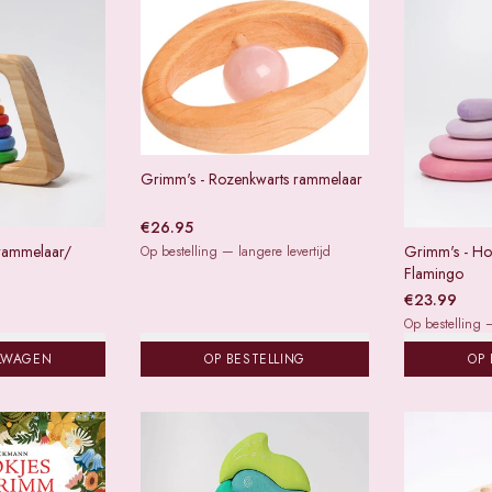
Grimm's - Rozenkwarts rammelaar
€
26.95
rammelaar/
Grimm's - Hou
Op bestelling — langere levertijd
Flamingo
€
23.99
Op bestelling —
LWAGEN
OP BESTELLING
OP 