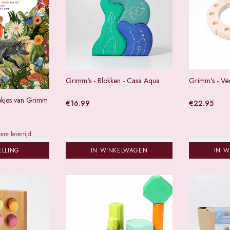
Grimm's - Blokken - Casa Aqua
Grimm's - Ver
okjes van Grimm
€
16.99
€
22.95
re levertijd
ELLING
IN WINKELWAGEN
IN 