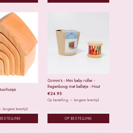
Grimm's - Mini baby roller -
Regenboog met belletje - Hout
uurhuisje
€
24.95
Op bestelling — langere levertijd
 langere levertijd
BESTELLING
OP BESTELLING