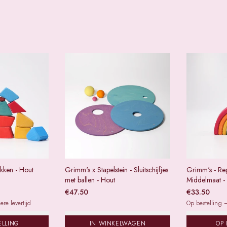
okken - Hout
Grimm's x Stapelstein - Sluitschijfjes
Grimm's - Re
met ballen - Hout
Middelmaat -
€
47.50
€
33.50
re levertijd
Op bestelling —
ELLING
IN WINKELWAGEN
OP 