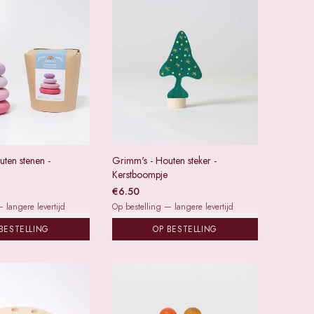
ten stenen -
Grimm's - Houten steker -
Kerstboompje
€
6.50
 langere levertijd
Op bestelling — langere levertijd
BESTELLING
OP BESTELLING