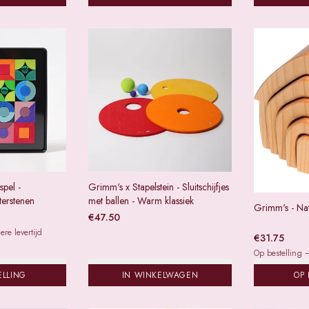
pel -
Grimm's x Stapelstein - Sluitschijfjes
terstenen
met ballen - Warm klassiek
Grimm's - Nat
€
47.50
re levertijd
€
31.75
Op bestelling —
ELLING
IN WINKELWAGEN
OP 