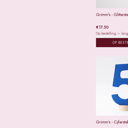
Grimm's - Glitterst
€
17.50
Op bestelling — lange
OP BEST
Grimm's - Cijferste