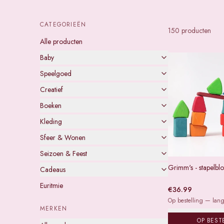
CATEGORIEËN
Producten van
Grimm's
150
product
en
Alle producten
Baby
Speelgoed
Creatief
Boeken
Kleding
Sfeer & Wonen
Seizoen & Feest
Grimm's - stapelbl
Cadeaus
Euritmie
€
36.99
Op bestelling — lange
MERKEN
OP BEST