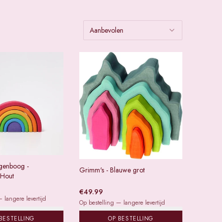
Aanbevolen
genboog -
Grimm's - Blauwe grot
 Hout
€
49.99
 langere levertijd
Op bestelling — langere levertijd
BESTELLING
OP BESTELLING