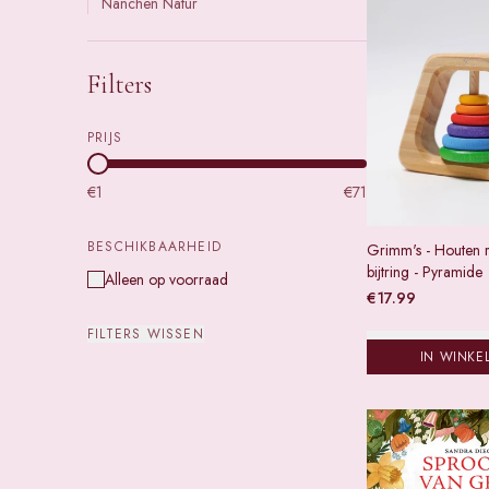
Nanchen Natur
Filters
PRIJS
€
1
€
71
BESCHIKBAARHEID
Grimm's - Houten 
bijtring - Pyramide
Alleen op voorraad
€
17.99
FILTERS WISSEN
IN WINKE