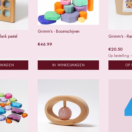
Grimm's - Boomschijven
lank pastel
Grimm's - Ra
€
46.99
€
20.50
Op bestelling —
LWAGEN
IN WINKELWAGEN
OP 