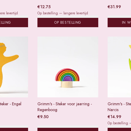
€
12.75
€
31.99
re levertijd
Op bestelling — langere levertijd
ELLING
OP BESTELLING
IN 
teker - Engel
Grimm's - Steker voor jaarring -
Grimm's - Ste
Regenboog
Narcis
€
9.50
€
14.99
Op bestelling —