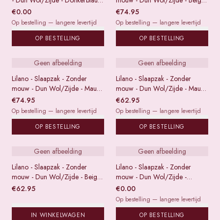
- Dun Wol/Zijde - Donkerblauw
mouw - Dun Wol/Zijde - Beige
gestreept
gestreept - 90
€
0.00
€
74.95
Op bestelling — langere levertijd
Op bestelling — langere levertijd
OP BESTELLING
OP BESTELLING
Geen afbeelding
Geen afbeelding
Lilano - Slaapzak - Zonder
Lilano - Slaapzak - Zonder
mouw - Dun Wol/Zijde - Mauve
mouw - Dun Wol/Zijde - Mauve
gestreept - 90
gestreept - 70
€
74.95
€
62.95
Op bestelling — langere levertijd
Op bestelling — langere levertijd
OP BESTELLING
OP BESTELLING
Geen afbeelding
Geen afbeelding
Lilano - Slaapzak - Zonder
Lilano - Slaapzak - Zonder
mouw - Dun Wol/Zijde - Beige
mouw - Dun Wol/Zijde -
gestreept - 70
Okergeel gestreept
€
62.95
€
0.00
Op bestelling — langere levertijd
IN WINKELWAGEN
OP BESTELLING