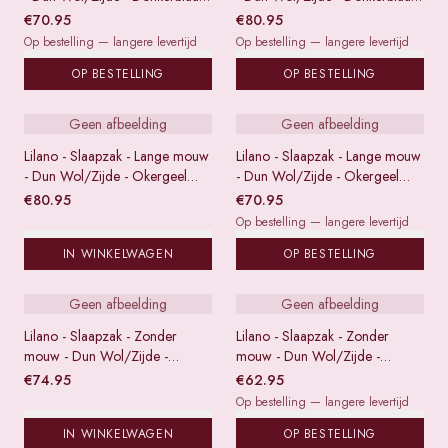
gestreept - 62/68
gestreept - 74/80
€
70.95
€
80.95
Op bestelling — langere levertijd
Op bestelling — langere levertijd
OP BESTELLING
OP BESTELLING
Geen afbeelding
Geen afbeelding
Lilano - Slaapzak - Lange mouw
Lilano - Slaapzak - Lange mouw
- Dun Wol/Zijde - Okergeel
- Dun Wol/Zijde - Okergeel
gestreept - 74/80
gestreept - 62/68
€
80.95
€
70.95
Op bestelling — langere levertijd
IN WINKELWAGEN
OP BESTELLING
Geen afbeelding
Geen afbeelding
Lilano - Slaapzak - Zonder
Lilano - Slaapzak - Zonder
mouw - Dun Wol/Zijde -
mouw - Dun Wol/Zijde -
Okergeel gestreept - 90
Okergeel gestreept - 70
€
74.95
€
62.95
Op bestelling — langere levertijd
IN WINKELWAGEN
OP BESTELLING