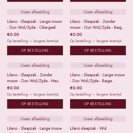
Geen afbeelding
Geen afbeelding
Lilano - Slaapzak - Lange mouw
Lilano - Slaapzak - Zonder
- Dun Wol/Zijde - Okergeel
mouw - Dun Wol/Zijde - Beige
gestreept
gestreept
€
0.00
€
0.00
Op bestelling — langere levertijd
Op bestelling — langere levertijd
OP BESTELLING
OP BESTELLING
Geen afbeelding
Geen afbeelding
Lilano - Slaapzak - Zonder
Lilano - Slaapzak - Lange mouw
mouw - Dun Wol/Zijde - Mauve
- Dun Wol/Zijde - Beige
gestreept
gestreept
€
0.00
€
0.00
Op bestelling — langere levertijd
Op bestelling — langere levertijd
OP BESTELLING
OP BESTELLING
Geen afbeelding
Geen afbeelding
Lilano - Slaapzak - Lange mouw
Lilano slaapzak - Wol