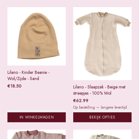
Lilano - Kinder Beanie -
Wol/Zijde - Sand
€
18.50
Lilano - Slaapzak - Beige met
streepjes - 100% Wol
€
62.99
Op bestelling — langere levertijd
IN WINKELWAGEN
BEKIJK OPTIES