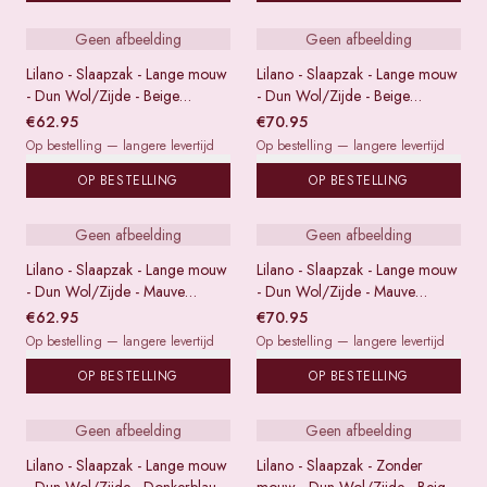
Geen afbeelding
Geen afbeelding
Lilano - Slaapzak - Lange mouw
Lilano - Slaapzak - Lange mouw
- Dun Wol/Zijde - Beige
- Dun Wol/Zijde - Beige
gestreept - 50/56
gestreept - 62/68
€
62.95
€
70.95
Op bestelling — langere levertijd
Op bestelling — langere levertijd
OP BESTELLING
OP BESTELLING
Geen afbeelding
Geen afbeelding
Lilano - Slaapzak - Lange mouw
Lilano - Slaapzak - Lange mouw
- Dun Wol/Zijde - Mauve
- Dun Wol/Zijde - Mauve
gestreept - 50/56
gestreept - 62/68
€
62.95
€
70.95
Op bestelling — langere levertijd
Op bestelling — langere levertijd
OP BESTELLING
OP BESTELLING
Geen afbeelding
Geen afbeelding
Lilano - Slaapzak - Lange mouw
Lilano - Slaapzak - Zonder