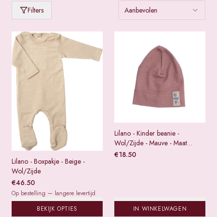
Producten van
Lilano
Filters
Aanbevolen
Lilano - Kinder beanie -
Wol/Zijde - Mauve - Maat
98/104
€
18.50
Lilano - Boxpakje - Beige -
Wol/Zijde
€
46.50
Op bestelling — langere levertijd
BEKIJK OPTIES
IN WINKELWAGEN