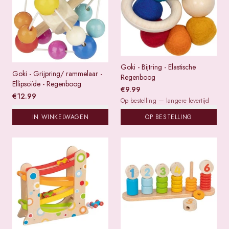
Goki - Bijtring - Elastische
Goki - Grijpring/ rammelaar -
Regenboog
Ellipsoïde - Regenboog
€
9.99
€
12.99
Op bestelling — langere levertijd
IN WINKELWAGEN
OP BESTELLING