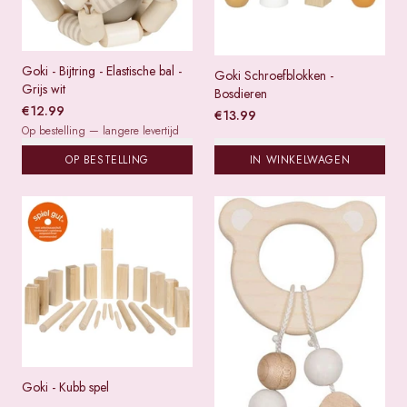
Goki - Bijtring - Elastische bal -
Goki Schroefblokken -
Grijs wit
Bosdieren
€
12.99
€
13.99
Op bestelling — langere levertijd
OP BESTELLING
IN WINKELWAGEN
Goki - Kubb spel