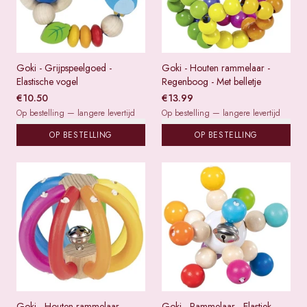
Goki - Grijpspeelgoed -
Goki - Houten rammelaar -
Elastische vogel
Regenboog - Met belletje
€
10.50
€
13.99
Op bestelling — langere levertijd
Op bestelling — langere levertijd
OP BESTELLING
OP BESTELLING
Goki - Houten rammelaar -
Goki - Rammelaar - Elastiek -