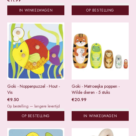
€
11.99
IN WINKELWAGEN
OP BESTELLING
Goki - Noppenpuzzel - Hout -
Goki - Matroesjka poppen -
Vis
Wilde dieren - 5 stuks
€
9.50
€
20.99
Op bestelling — langere levertijd
OP BESTELLING
IN WINKELWAGEN