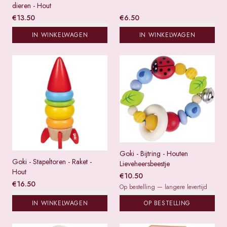
dieren - Hout
€
13.50
€
6.50
IN WINKELWAGEN
IN WINKELWAGEN
Goki - Bijtring - Houten
Goki - Stapeltoren - Raket -
Lieveheersbeestje
Hout
€
10.50
€
16.50
Op bestelling — langere levertijd
IN WINKELWAGEN
OP BESTELLING