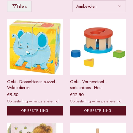
Producten van
Goki
Filters
Aanbevolen
Goki - Dobbelstenen puzzel -
Goki - Vormenstoof -
Wilde dieren
sorteerdoos - Hout
€
9.50
€
12.50
Op bestelling — langere levertijd
Op bestelling — langere levertijd
OP BESTELLING
OP BESTELLING