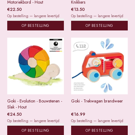
Motoriekbord - Hout
Knikkers
€
22.50
€
13.50
Op bestelling — langere levertijd
Op bestelling — langere levertijd
OP BESTELLING
OP BESTELLING
Goki - Evolution - Bouwstenen -
Goki - Trekwagen brandweer
Slak - Hout
€
24.50
€
16.99
Op bestelling — langere levertijd
Op bestelling — langere levertijd
OP BESTELLING
OP BESTELLING