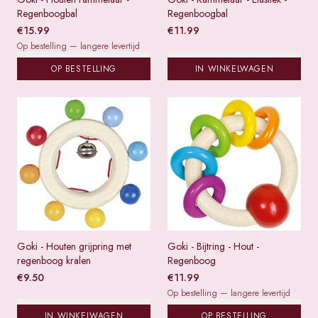
Regenboogbal
Regenboogbal
€
15.99
€
11.99
Op bestelling — langere levertijd
OP BESTELLING
IN WINKELWAGEN
Goki - Houten grijpring met
Goki - Bijtring - Hout -
regenboog kralen
Regenboog
€
9.50
€
11.99
Op bestelling — langere levertijd
IN WINKELWAGEN
OP BESTELLING