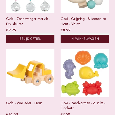
Goki - Zonnevanger met vilt -
Goki - Grijpring - Siliconen en
Div. kleuren
Hout - Blauw
€
9.95
€
8.99
BEKIJK OPTIES
IN WINKELWAGEN
Goki - Wiellader - Hout
Goki - Zandvormen - 6 stuks -
Bioplastic
€
16.50
€
7.50