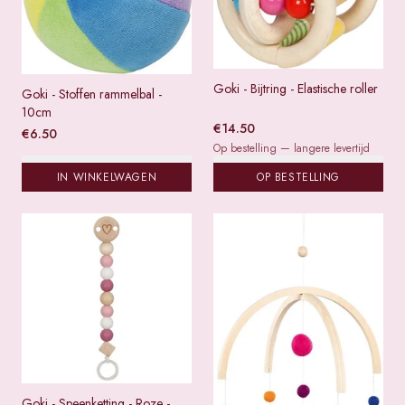
Goki - Bijtring - Elastische roller
Goki - Stoffen rammelbal -
10cm
€
14.50
€
6.50
Op bestelling — langere levertijd
IN WINKELWAGEN
OP BESTELLING
Goki - Speenketting - Roze -