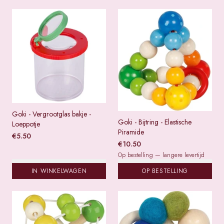
Goki - Vergrootglas bakje -
Goki - Bijtring - Elastische
Loeppotje
Piramide
€
5.50
€
10.50
Op bestelling — langere levertijd
IN WINKELWAGEN
OP BESTELLING