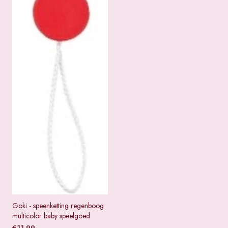
Goki - speenketting regenboog
multicolor baby speelgoed