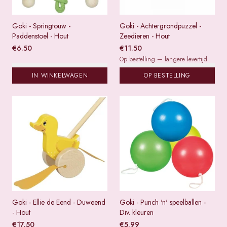
Goki - Springtouw -
Goki - Achtergrondpuzzel -
Paddenstoel - Hout
Zeedieren - Hout
€
6.50
€
11.50
Op bestelling — langere levertijd
IN WINKELWAGEN
OP BESTELLING
Goki - Ellie de Eend - Duweend
Goki - Punch 'n' speelballen -
- Hout
Div. kleuren
€
17.50
€
5.99