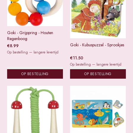
Goki - Grijppring - Houten
Regenboog
Goki - Kubuspuzzel - Sprookjes
€
8.99
Op bestelling — langere levertijd
€
11.50
Op bestelling — langere levertijd
OP BESTELLING
OP BESTELLING