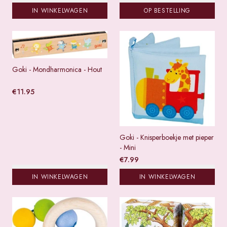
IN WINKELWAGEN
OP BESTELLING
Goki - Mondharmonica - Hout
€
11.95
Goki - Knisperboekje met pieper
- Mini
€
7.99
IN WINKELWAGEN
IN WINKELWAGEN