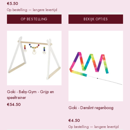
€
5.50
Op bestelling — langere levertijd
OP BESTELLING
BEKIJK OPTIES
Goki - Baby-Gym - Grijp en
speeltrainer
€
54.50
Goki - Danslint regenboog
€
4.50
Op bestelling — langere levertijd