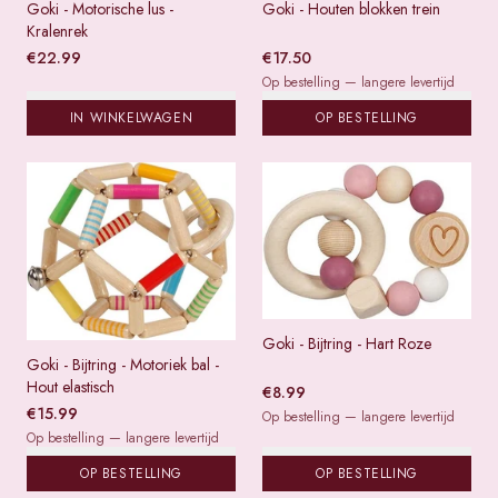
Goki - Motorische lus -
Goki - Houten blokken trein
Kralenrek
€
22.99
€
17.50
Op bestelling — langere levertijd
IN WINKELWAGEN
OP BESTELLING
Goki - Bijtring - Hart Roze
Goki - Bijtring - Motoriek bal -
Hout elastisch
€
8.99
€
15.99
Op bestelling — langere levertijd
Op bestelling — langere levertijd
OP BESTELLING
OP BESTELLING