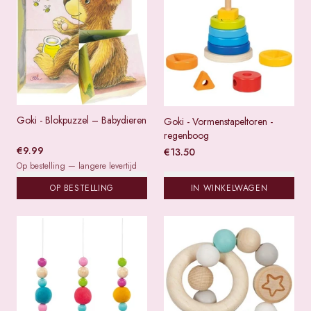
Goki - Blokpuzzel – Babydieren
Goki - Vormenstapeltoren -
regenboog
€
9.99
€
13.50
Op bestelling — langere levertijd
OP BESTELLING
IN WINKELWAGEN