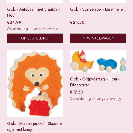
Goki - Autobaan met 3 auto's -
Goki - Sorteerspel - Leren tellen
Hout
€
34.99
€
24.50
Op bestelling — langere levertijd
OP BESTELLING
IN WINKELWAGEN
Goki - Grijpvoertuig - Hout -
Div soorten
€
17.50
Op bestelling — langere levertijd
Goki - Houten puzzel - Staande
egel met kindje