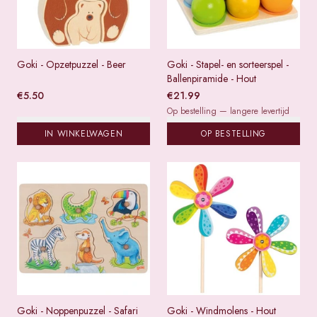
Goki - Opzetpuzzel - Beer
Goki - Stapel- en sorteerspel -
Ballenpiramide - Hout
€
5.50
€
21.99
Op bestelling — langere levertijd
IN WINKELWAGEN
OP BESTELLING
Goki - Noppenpuzzel - Safari
Goki - Windmolens - Hout