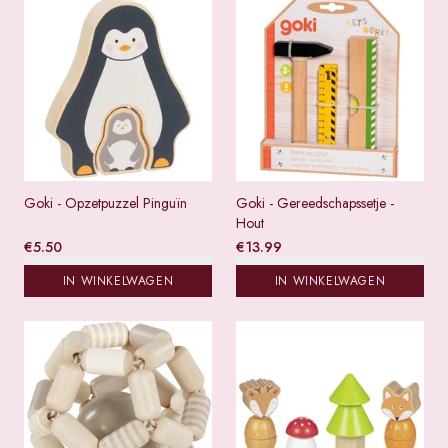
Goki - Opzetpuzzel Pinguïn
Goki - Gereedschapssetje -
Hout
€
5.50
€
13.99
IN WINKELWAGEN
IN WINKELWAGEN