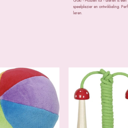
Goki - Houten tol - dieren is ee
speelplezier en ontwikkeling. Pe
leren.