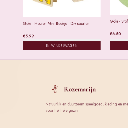
Goki - Sto
Goki - Houten Mini‑Boekje - Div soorten
€
6.50
€
5.99
IN WINKELWAGEN
Rozemarijn
Natuurlijk en duurzaam speelgoed, kleding en m
voor het hele gezin.