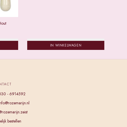
Hout
IN WINKELWAGEN
NTACT
030 - 6914592
info@rozemarijn.nl
@rozemarijn.zeist
lijk bestellen