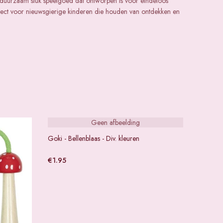
n duurzaam stuk speelgoed dat ontworpen is voor eindeloos
rfect voor nieuwsgierige kinderen die houden van ontdekken en
Geen afbeelding
Goki - Bellenblaas - Div. kleuren
€
1.95