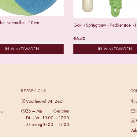
ffen rammelbal - 10cm
Goki - Springtouw - Paddenstoel - 
€
6.50
IN WINKELWAGEN
IN WINKELWAGEN
BEZOEK ONS
CO
Voorheuvel 84, Zeist
Zo – Ma
Gesloten
eer
Di – Vr
10:00 – 17:30
Zaterdag
10:00 – 17:00
Zake