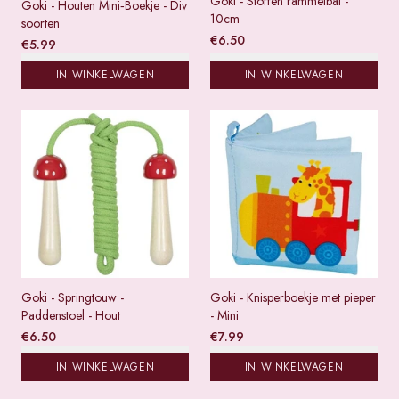
Goki - Stoffen rammelbal -
Goki - Houten Mini‑Boekje - Div
10cm
soorten
€
6.50
€
5.99
IN WINKELWAGEN
IN WINKELWAGEN
Goki - Springtouw -
Goki - Knisperboekje met pieper
Paddenstoel - Hout
- Mini
€
6.50
€
7.99
IN WINKELWAGEN
IN WINKELWAGEN