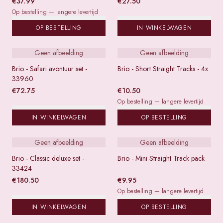
€
37.99
€
27.50
Op bestelling — langere levertijd
OP BESTELLING
IN WINKELWAGEN
Geen afbeelding
Geen afbeelding
Brio - Safari avontuur set -
Brio - Short Straight Tracks - 4x
33960
€
72.75
€
10.50
Op bestelling — langere levertijd
IN WINKELWAGEN
OP BESTELLING
Geen afbeelding
Geen afbeelding
Brio - Classic deluxe set -
Brio - Mini Straight Track pack
33424
€
180.50
€
9.95
Op bestelling — langere levertijd
IN WINKELWAGEN
OP BESTELLING