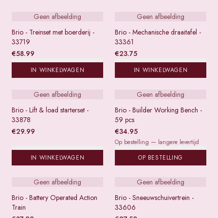
Geen afbeelding
Geen afbeelding
Brio - Treinset met boerderij -
Brio - Mechanische draaitafel -
33719
33361
€
58.99
€
23.75
IN WINKELWAGEN
IN WINKELWAGEN
Geen afbeelding
Geen afbeelding
Brio - Lift & load starterset -
Brio - Builder Working Bench -
33878
59 pcs
€
29.99
€
34.95
Op bestelling — langere levertijd
IN WINKELWAGEN
OP BESTELLING
Geen afbeelding
Geen afbeelding
Brio - Battery Operated Action
Brio - Sneeuwschuivertrein -
Train
33606