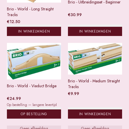
Brio - Uitbreidingsset - Beginner
Brio - World - Long Straight
€
30.99
Tracks
€
12.50
IN WINKELWAGEN
IN WINKELWAGEN
Brio - World - Medium Straight
Brio - World - Viaduct Bridge
Tracks
€
9.99
€
24.99
Op bestelling — langere levertijd
OP BESTELLING
IN WINKELWAGEN
Geen afbeelding
Geen afbeelding