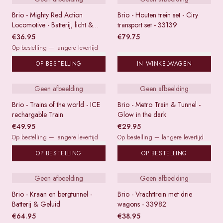
Brio - Mighty Red Action
Brio - Houten trein set - Ciry
Locomotive - Batterij, licht &
transport set - 33139
geluid
€
36.95
€
79.75
Op bestelling — langere levertijd
OP BESTELLING
IN WINKELWAGEN
Geen afbeelding
Geen afbeelding
Brio - Trains of the world - ICE
Brio - Metro Train & Tunnel -
rechargable Train
Glow in the dark
€
49.95
€
29.95
Op bestelling — langere levertijd
Op bestelling — langere levertijd
OP BESTELLING
OP BESTELLING
Geen afbeelding
Geen afbeelding
Brio - Kraan en bergtunnel -
Brio - Vrachttrein met drie
Batterij & Geluid
wagons - 33982
€
64.95
€
38.95