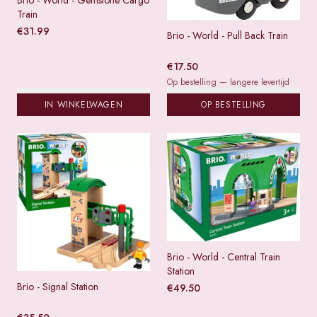
Brio - World - Gemstone Cargo
Train
€
31.99
Brio - World - Pull Back Train
€
17.50
Op bestelling — langere levertijd
IN WINKELWAGEN
OP BESTELLING
Brio - World - Central Train
Station
Brio - Signal Station
€
49.50