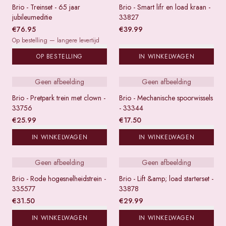
Brio - Treinset - 65 jaar
Brio - Smart lifr en load kraan -
jubileumeditie
33827
€
76.95
€
39.99
Op bestelling — langere levertijd
OP BESTELLING
IN WINKELWAGEN
Geen afbeelding
Geen afbeelding
Brio - Pretpark trein met clown -
Brio - Mechanische spoorwissels
33756
- 33344
€
25.99
€
17.50
IN WINKELWAGEN
IN WINKELWAGEN
Geen afbeelding
Geen afbeelding
Brio - Rode hogesnelheidstrein -
Brio - Lift &amp; load starterset -
335577
33878
€
31.50
€
29.99
IN WINKELWAGEN
IN WINKELWAGEN