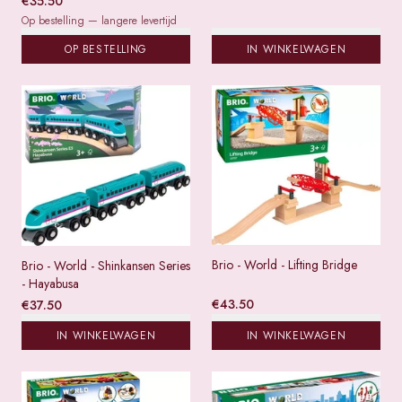
€
35.50
Op bestelling — langere levertijd
OP BESTELLING
IN WINKELWAGEN
Brio - World - Lifting Bridge
Brio - World - Shinkansen Series
- Hayabusa
€
43.50
€
37.50
IN WINKELWAGEN
IN WINKELWAGEN