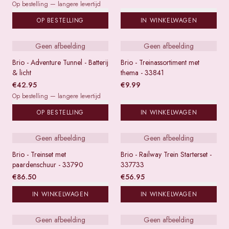
Op bestelling — langere levertijd
OP BESTELLING
IN WINKELWAGEN
Geen afbeelding
Geen afbeelding
Brio - Adventure Tunnel - Batterij
Brio - Treinassortiment met
& licht
thema - 33841
€
42.95
€
9.99
Op bestelling — langere levertijd
OP BESTELLING
IN WINKELWAGEN
Geen afbeelding
Geen afbeelding
Brio - Treinset met
Brio - Railway Trein Starterset -
paardenschuur - 33790
337733
€
86.50
€
56.95
IN WINKELWAGEN
IN WINKELWAGEN
Geen afbeelding
Geen afbeelding