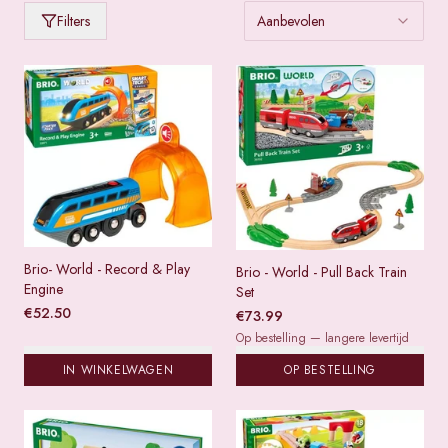
Producten van
Brio
Filters
Aanbevolen
Brio- World - Record & Play
Brio - World - Pull Back Train
Engine
Set
€
52.50
€
73.99
Op bestelling — langere levertijd
IN WINKELWAGEN
OP BESTELLING