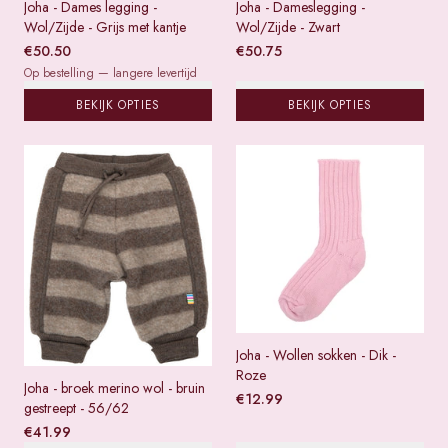
Joha - Dames legging -
Joha - Dameslegging -
Wol/Zijde - Grijs met kantje
Wol/Zijde - Zwart
€
50.50
€
50.75
Op bestelling — langere levertijd
BEKIJK OPTIES
BEKIJK OPTIES
Joha - Wollen sokken - Dik -
Roze
Joha - broek merino wol - bruin
€
12.99
gestreept - 56/62
€
41.99