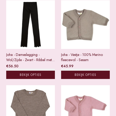
Joha - Dameslegging -
Joha - Vestje - 100% Merino
Wol/Zijde - Zwart - Ribbel met
fleecewol - Sesam
kantje
€
56.50
€
45.99
BEKIJK OPTIES
BEKIJK OPTIES