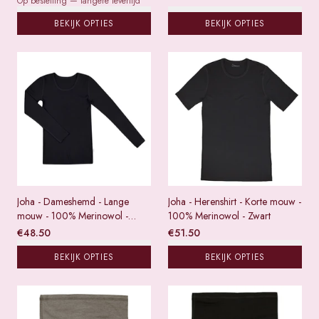
Op bestelling — langere levertijd
BEKIJK OPTIES
BEKIJK OPTIES
Joha - Dameshemd - Lange
Joha - Herenshirt - Korte mouw -
mouw - 100% Merinowol -
100% Merinowol - Zwart
Zwart
€
48.50
€
51.50
BEKIJK OPTIES
BEKIJK OPTIES