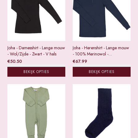
Joha - Damesshirt - Lange mouw
Joha - Herenshirt - Lange mouw
- Wol/Zijde - Zwart - V hals
- 100% Merinowol -
Donkerblauw - Met ritsje
€
50.50
€
67.99
BEKIJK OPTIES
BEKIJK OPTIES