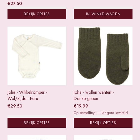
€
27.50
BEKIJK OPTIES
IN WINKELWAGEN
Joha - Wikkelromper -
Joha - wollen wanten -
Wol/Zijde - Ecru
Donkergroen
€
29.50
€
19.99
Op bestelling — langere levertijd
BEKIJK OPTIES
BEKIJK OPTIES