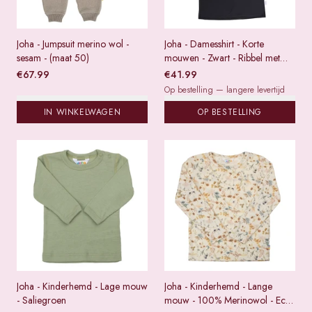
Joha - Jumpsuit merino wol -
Joha - Damesshirt - Korte
sesam - (maat 50)
mouwen - Zwart - Ribbel met
kant
€
67.99
€
41.99
Op bestelling — langere levertijd
IN WINKELWAGEN
OP BESTELLING
Joha - Kinderhemd - Lage mouw
Joha - Kinderhemd - Lange
- Saliegroen
mouw - 100% Merinowol - Ecru