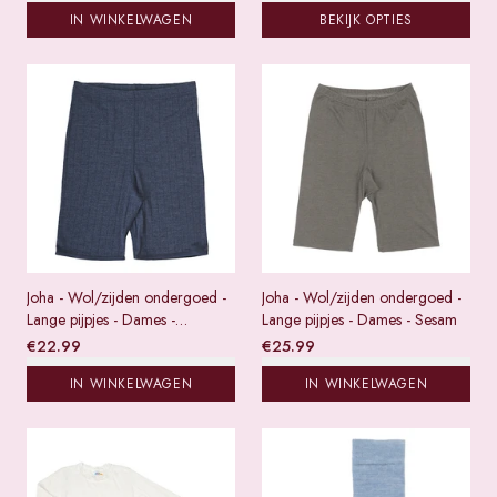
IN WINKELWAGEN
BEKIJK OPTIES
Joha - Wol/zijden ondergoed -
Joha - Wol/zijden ondergoed -
Lange pijpjes - Dames -
Lange pijpjes - Dames - Sesam
Donkerblauw
€
22.99
€
25.99
IN WINKELWAGEN
IN WINKELWAGEN