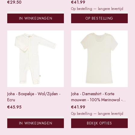
met bloemenprint
€
29.50
€
41.99
Op bestelling — langere levertijd
IN WINKELWAGEN
OP BESTELLING
Joha - Boxpakje - Wol/Zijden -
Joha - Damesshirt - Korte
Ecru
mouwen - 100% Merinowol -
Ecru
€
45.95
€
41.99
Op bestelling — langere levertijd
IN WINKELWAGEN
BEKIJK OPTIES