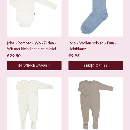
Joha - Romper - Wol/Zijden -
Joha - Wollen sokken - Dun -
Wit met klein kantje en subtiel
Lichtblauw
patroontje
€
29.50
€
9.95
IN WINKELWAGEN
BEKIJK OPTIES