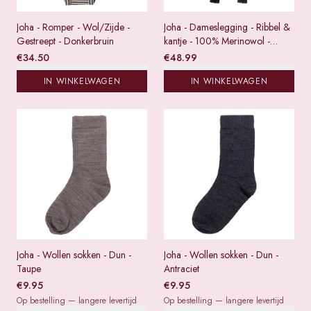
Joha - Romper - Wol/Zijde -
Joha - Dameslegging - Ribbel &
Gestreept - Donkerbruin
kantje - 100% Merinowol -
Zwart
€
34.50
€
48.99
IN WINKELWAGEN
IN WINKELWAGEN
Joha - Wollen sokken - Dun -
Joha - Wollen sokken - Dun -
Taupe
Antraciet
€
9.95
€
9.95
Op bestelling — langere levertijd
Op bestelling — langere levertijd