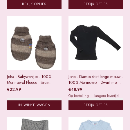
BEKIJK OPTIES
BEKIJK OPTIES
Joha - Babywantjes - 100%
Joha - Dames shirt lange mouw -
Merinowol Fleece - Bruin
100% Merinowol - Zwart met
gestreept - Maat 56/62
kantje
€
22.99
€
48.99
Op bestelling — langere levertijd
IN WINKELWAGEN
BEKIJK OPTIES