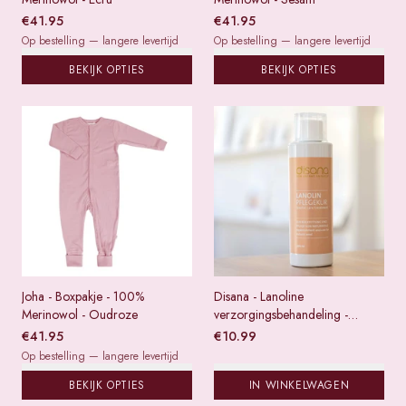
€
41.95
€
41.95
Op bestelling — langere levertijd
Op bestelling — langere levertijd
BEKIJK OPTIES
BEKIJK OPTIES
Joha - Boxpakje - 100%
Disana - Lanoline
Merinowol - Oudroze
verzorgingsbehandeling -
200ml
€
41.95
€
10.99
Op bestelling — langere levertijd
BEKIJK OPTIES
IN WINKELWAGEN