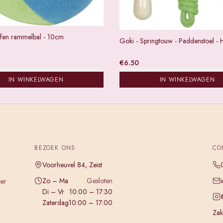
ffen rammelbal - 10cm
Goki - Springtouw - Paddenstoel - 
€
6.50
IN WINKELWAGEN
IN WINKELWAGEN
BEZOEK ONS
CO
Voorheuvel 84, Zeist
Zo – Ma
Gesloten
eer
Di – Vr
10:00 – 17:30
Zaterdag
10:00 – 17:00
Zake