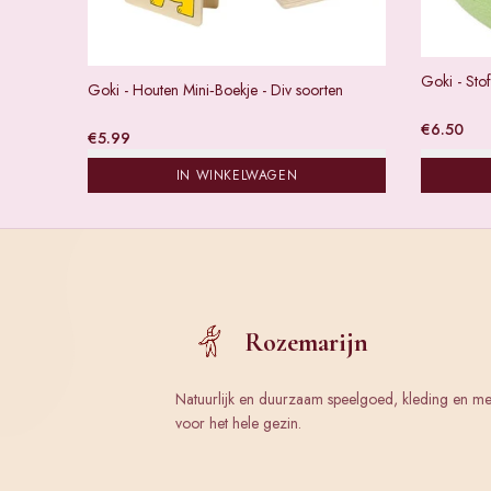
Goki - Sto
Goki - Houten Mini‑Boekje - Div soorten
€
6.50
€
5.99
IN WINKELWAGEN
Rozemarijn
Natuurlijk en duurzaam speelgoed, kleding en m
voor het hele gezin.