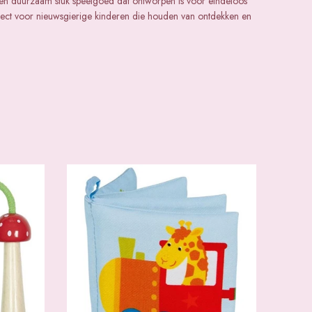
en duurzaam stuk speelgoed dat ontworpen is voor eindeloos
rfect voor nieuwsgierige kinderen die houden van ontdekken en