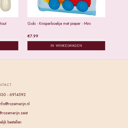
Hout
Goki - Knisperboekje met pieper - Mini
€
7.99
IN WINKELWAGEN
NTACT
030 - 6914592
info@rozemarijn.nl
@rozemarijn.zeist
lijk bestellen