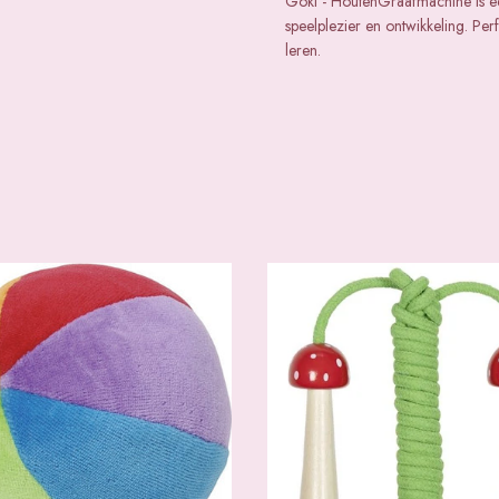
Goki - HoutenGraafmachine is e
speelplezier en ontwikkeling. Pe
leren.