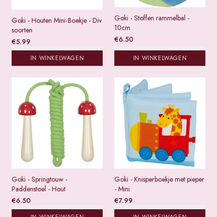
Goki - Stoffen rammelbal -
Goki - Houten Mini‑Boekje - Div
10cm
soorten
€
6.50
€
5.99
IN WINKELWAGEN
IN WINKELWAGEN
Goki - Springtouw -
Goki - Knisperboekje met pieper
Paddenstoel - Hout
- Mini
€
6.50
€
7.99