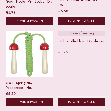
Goki - Stoffen rammelbal -
Goki - Houten Mini‑Boekje - Div
10cm
soorten
€
6.50
€
5.99
IN WINKELWAGEN
IN WINKELWAGEN
Geen afbeelding
Goki - Bellenblaas - Div. kleuren
€
1.95
Goki - Springtouw -
Paddenstoel - Hout
€
6.50
IN WINKELWAGEN
IN WINKELWAGEN