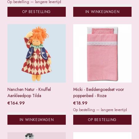
Op bestelling — langere levertijd
OP BESTELLING
IN WINKELWAGEN
Nanchen Natur - Knuffel
Micki - Beddengoedset voor
Aankleedpop Tilda
poppenbed - Roze
€
164.99
€
18.99
Op bestelling — langere levertijd
IN WINKELWAGEN
OP BESTELLING