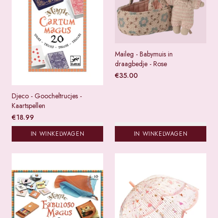
Maileg - Babymuis in
draagbedje - Rose
€
35.00
Djeco - Goocheltrucjes -
Kaartspellen
€
18.99
IN WINKELWAGEN
IN WINKELWAGEN