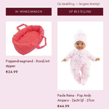
Op bestelling — langere levertijd
IN WINKELWAGEN
OP BESTELLING
Poppendraagmand - Rood/wit
stippen
€
24.99
Paola Reina - Pop Andy
Amparo - Zacht lijf - 27cm
€
44.99