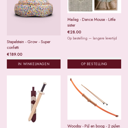
Maileg - Dance Mouse - Little
sister
€
28.00
Op bestelling — langere levertijd
Stapelstein - Grow - Super
confetti
€
189.00
IN WINKELWAGEN
OP BESTELLING
Woodsy - Pijl en boog - 2 pijlen