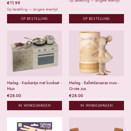
Op bestelling — langere levertijd
€
11.99
Op bestelling — langere levertijd
OP BESTELLING
OP BESTELLING
Maileg - Keukentje met kookset -
Maileg - Balletdanseres muis -
Muis
Grote zus
€
28.00
€
28.00
IN WINKELWAGEN
IN WINKELWAGEN