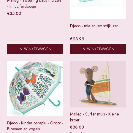
Maileg - Tweeling baby muizen
- In luciferdoosje
€
35.00
Djeco - mia en leo strijkijzer
€
23.99
IN WINKELWAGEN
IN WINKELWAGEN
Maileg - Surfer muis - Kleine
broer
Djeco - Kinder paraplu - Groot -
€
38.00
Bloemen en vogels