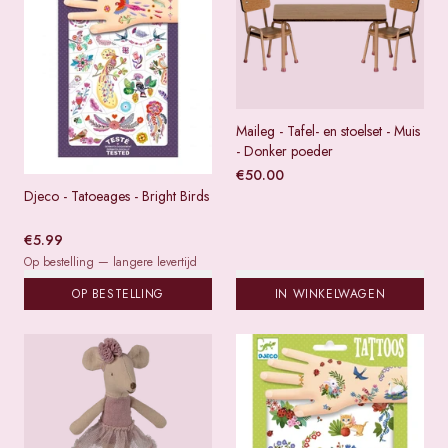
Maileg - Tafel- en stoelset - Muis
- Donker poeder
€
50.00
Djeco - Tatoeages - Bright Birds
€
5.99
Op bestelling — langere levertijd
OP BESTELLING
IN WINKELWAGEN