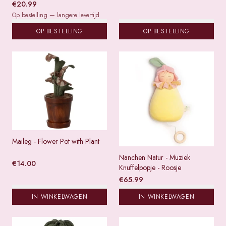
€
20.99
Op bestelling — langere levertijd
OP BESTELLING
OP BESTELLING
Maileg - Flower Pot with Plant
Nanchen Natur - Muziek
€
14.00
Knuffelpopje - Roosje
€
65.99
IN WINKELWAGEN
IN WINKELWAGEN