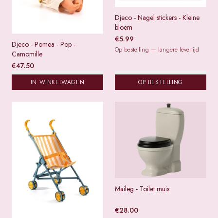
Djeco - Nagel stickers - Kleine
bloem
€
5.99
Djeco - Pomea - Pop -
Op bestelling — langere levertijd
Camomille
€
47.50
IN WINKELWAGEN
OP BESTELLING
Maileg - Toilet muis
€
28.00