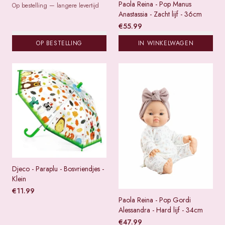
Paola Reina - Pop Manus
Op bestelling — langere levertijd
Anastassia - Zacht lijf - 36cm
€
55.99
OP BESTELLING
IN WINKELWAGEN
Djeco - Paraplu - Bosvriendjes -
Klein
€
11.99
Paola Reina - Pop Gordi
Alessandra - Hard lijf - 34cm
€
47.99