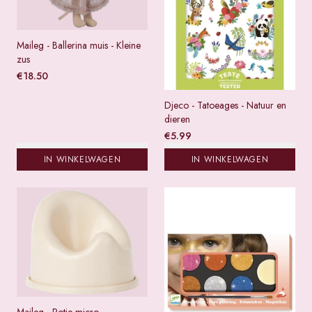
Maileg - Ballerina muis - Kleine
zus
€
18.50
Djeco - Tatoeages - Natuur en
dieren
€
5.99
IN WINKELWAGEN
IN WINKELWAGEN
Maileg - Potje micro -