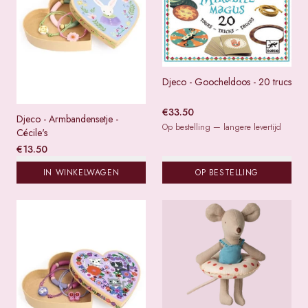
Djeco - Goocheldoos - 20 trucs
€
33.50
Djeco - Armbandensetje -
Op bestelling — langere levertijd
Cécile's
€
13.50
IN WINKELWAGEN
OP BESTELLING