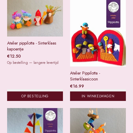
Atelier pippilotta - Sinterklaas
kapoentje
€
12.50
Op bestelling — langere levertijd
Atelier Pippilotta -
Sinterklaasicoon
€
16.99
OP BESTELLING
IN WINKELWAGEN