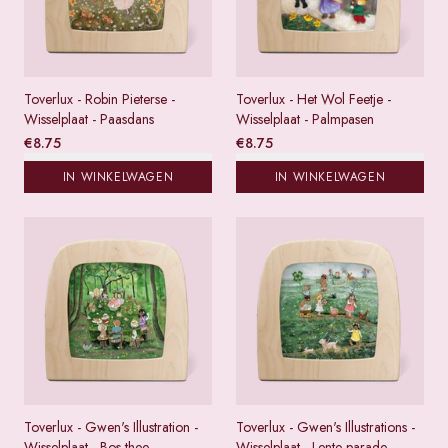
Toverlux - Robin Pieterse -
Toverlux - Het Wol Feetje -
Wisselplaat - Paasdans
Wisselplaat - Palmpasen
€
8.75
€
8.75
IN WINKELWAGEN
IN WINKELWAGEN
Toverlux - Gwen's Illustration -
Toverlux - Gwen's Illustrations -
Wisselplaat - Bos thee
Wisselplaat - Lente parade