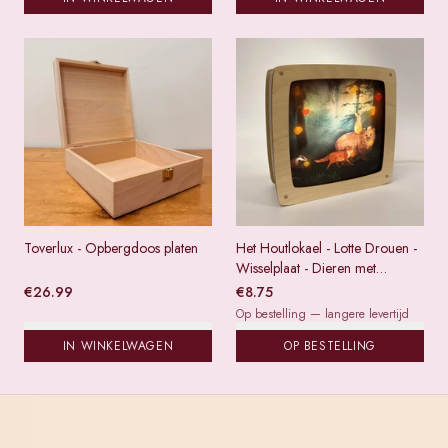
Toverlux - Opbergdoos platen
Het Houtlokael - Lotte Drouen -
Wisselplaat - Dieren met
lampions
€
26.99
€
8.75
Op bestelling — langere levertijd
IN WINKELWAGEN
OP BESTELLING