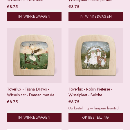
€
8.75
€
8.75
IN WINKELWAGEN
IN WINKELWAGEN
Toverlux - Tijana Draws -
Toverlux - Robin Pieterse -
Wisselplaat - Dansen met de
Wisselplaat - Belofte
hazen
€
8.75
€
8.75
Op bestelling — langere levertijd
IN WINKELWAGEN
OP BESTELLING