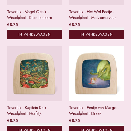
Toverlux - Vogel Geluk -
Toverlux - Het Wol Feetje -
Wisselplaat - Klein lantaarn
Wisselplaat - Midzomervuur
€
8.75
€
8.75
IN WINKELWAGEN
IN WINKELWAGEN
Toverlux - Kapitein Kalk -
Toverlux - Eentje van Margo -
Wisselplaat - Herfst/
Wisselplaat - Draak
Lampionnen
€
8.75
€
8.75
IN WINKELWAGEN
IN WINKELWAGEN