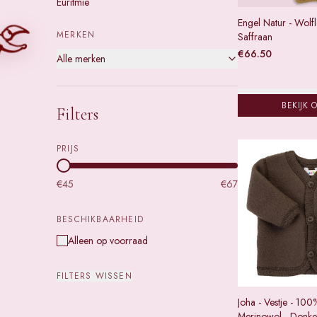
Euritmie
Engel Natur - Wolfl
MERKEN
Saffraan
€
66.50
Alle merken
BEKIJK 
Filters
PRIJS
€
45
€
67
BESCHIKBAARHEID
Alleen op voorraad
FILTERS WISSEN
Joha - Vestje - 100
Merinowol - Donke