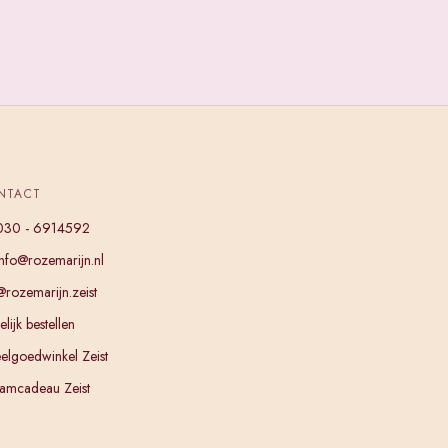
NTACT
030 - 6914592
info@rozemarijn.nl
@rozemarijn.zeist
lijk bestellen
elgoedwinkel Zeist
amcadeau Zeist