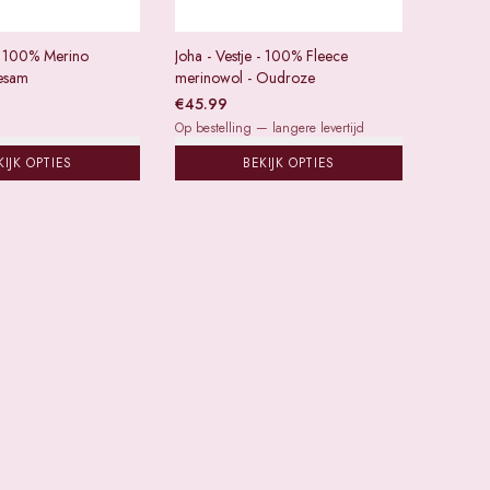
 - 100% Merino
Joha - Vestje - 100% Fleece
Sesam
merinowol - Oudroze
€
45.99
Op bestelling — langere levertijd
KIJK OPTIES
BEKIJK OPTIES