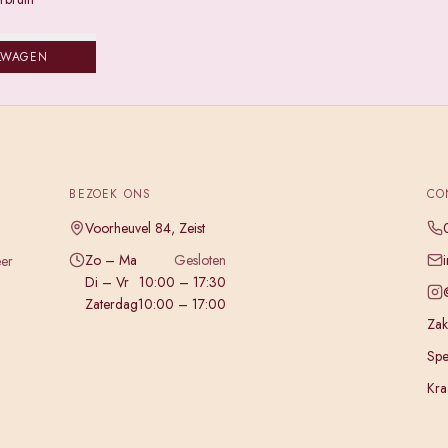
LWAGEN
BEZOEK ONS
CO
Voorheuvel 84, Zeist
Zo – Ma
Gesloten
eer
Di – Vr
10:00 – 17:30
Zaterdag
10:00 – 17:00
Zake
Spe
Kra