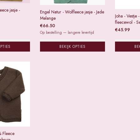
eece jasje -
Engel Natur - Wolfleece jasje - Jade
Joha - Vestje
Melange
fleecewol - 
€
66.50
€
45.99
Op bestelling — langere levertijd
OPTIES
BEKIJK OPTIES
BE
% Fleece
rbruin