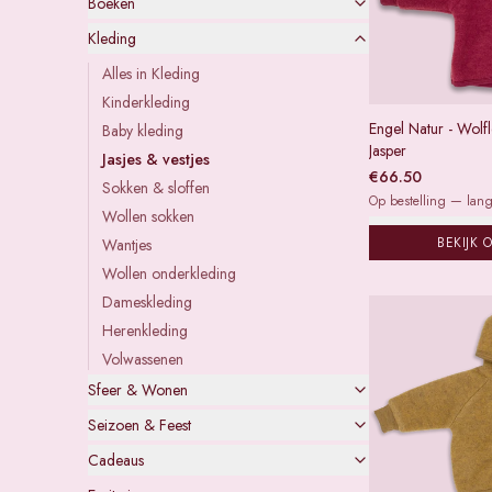
Boeken
Kleding
Alles in
Kleding
Kinderkleding
Engel Natur - Wolfl
Baby kleding
Jasper
Jasjes & vestjes
€
66.50
Sokken & sloffen
Op bestelling — lange
Wollen sokken
BEKIJK 
Wantjes
Wollen onderkleding
Dameskleding
Herenkleding
Volwassenen
Sfeer & Wonen
Seizoen & Feest
Cadeaus