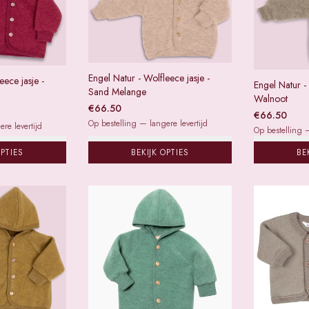
Engel Natur - Wolfleece jasje -
eece jasje -
Engel Natur - 
Sand Melange
Walnoot
€
66.50
€
66.50
Op bestelling — langere levertijd
re levertijd
Op bestelling —
OPTIES
BEKIJK OPTIES
BE