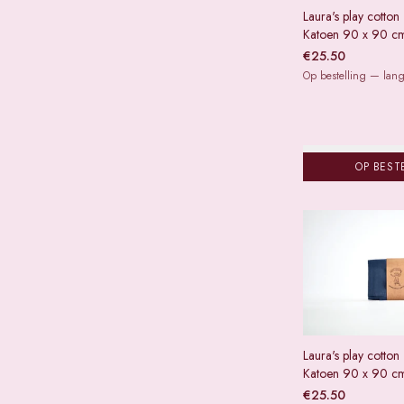
Laura's play cotton
Katoen 90 x 90 cm
€
25.50
Op bestelling — lange
OP BEST
Laura's play cotton
Katoen 90 x 90 c
€
25.50