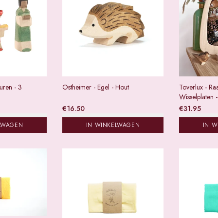
uren - 3
Ostheimer - Egel - Hout
Toverlux - R
Wisselplaten -
€
16.50
€
31.95
LWAGEN
IN WINKELWAGEN
IN 