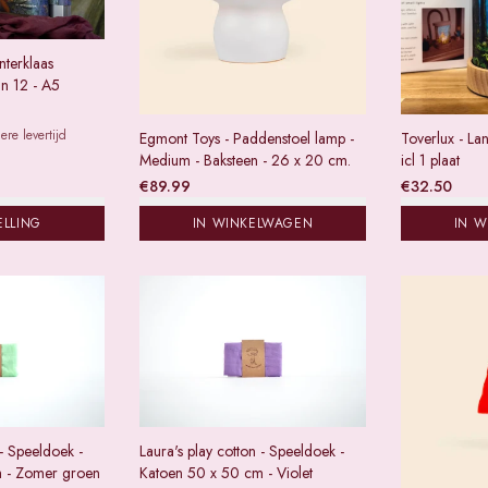
interklaas
an 12 - A5
re levertijd
Egmont Toys - Paddenstoel lamp -
Toverlux - La
Medium - Baksteen - 26 x 20 cm.
icl 1 plaat
€
89.99
€
32.50
ELLING
IN WINKELWAGEN
IN 
 - Speeldoek -
Laura's play cotton - Speeldoek -
 - Zomer groen
Katoen 50 x 50 cm - Violet