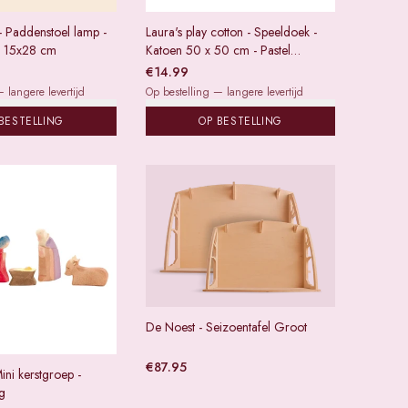
- Paddenstoel lamp -
Laura's play cotton - Speeldoek -
 - 15x28 cm
Katoen 50 x 50 cm - Pastel
regenboog
€
14.99
 langere levertijd
Op bestelling — langere levertijd
BESTELLING
OP BESTELLING
De Noest - Seizoentafel Groot
€
87.95
ini kerstgroep -
ig