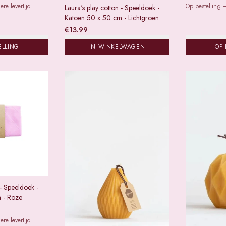
re levertijd
Op bestelling —
Laura's play cotton - Speeldoek -
Katoen 50 x 50 cm - Lichtgroen
€
13.99
ELLING
IN WINKELWAGEN
OP 
 - Speeldoek -
 - Roze
re levertijd