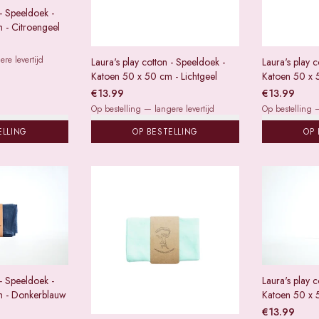
 - Speeldoek -
 - Citroengeel
re levertijd
Laura's play cotton - Speeldoek -
Laura's play c
Katoen 50 x 50 cm - Lichtgeel
Katoen 50 x 
€
13.99
€
13.99
Op bestelling — langere levertijd
Op bestelling —
ELLING
OP BESTELLING
OP 
 - Speeldoek -
Laura's play c
m - Donkerblauw
Katoen 50 x 
€
13.99