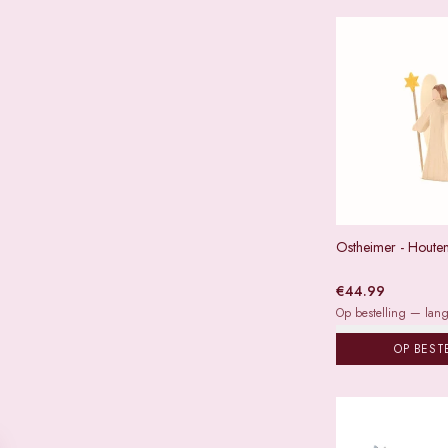
Ostheimer - Houten
€
44.99
Op bestelling — lange
OP BEST