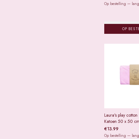
Op bestelling — lange
OP BEST
Laura's play cotton
Katoen 50 x 50 cm
€
13.99
Op bestelling — lange