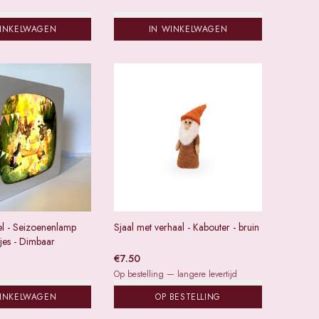
WINKELWAGEN
IN WINKELWAGEN
el - Seizoenenlamp
Sjaal met verhaal - Kabouter - bruin
tjes - Dimbaar
€
7.50
Op bestelling — langere levertijd
WINKELWAGEN
OP BESTELLING