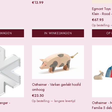
€
13.99
Egmont Toys 
Klein - Rood
€
67.95
Op bestelling —
LWAGEN
IN WINKELWAGEN
OP 
Ostheimer - Varken gevlekt hoofd
omhoog
€
23.50
Op bestelling — langere levertijd
anger -
Ostheimer - M
Familie 5 del