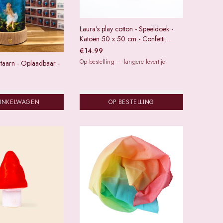
Laura's play cotton - Speeldoek -
Katoen 50 x 50 cm - Confetti
regenboog
€
14.99
Op bestelling — langere levertijd
ntaarn - Oplaadbaar -
WINKELWAGEN
OP BESTELLING