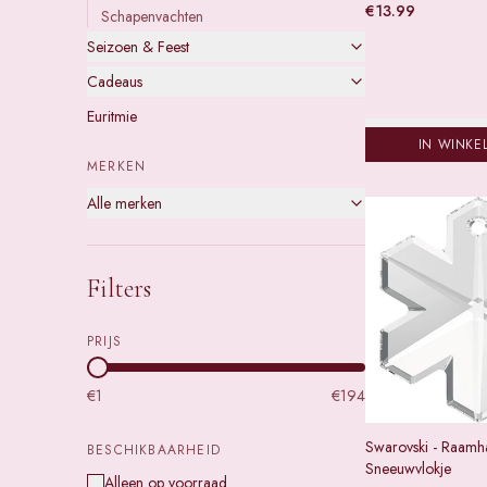
€
13.99
Schapenvachten
Seizoen & Feest
Cadeaus
Euritmie
IN WINKE
MERKEN
Alle merken
Filters
PRIJS
€
1
€
194
Swarovski - Raamh
BESCHIKBAARHEID
Sneeuwvlokje
Alleen op voorraad