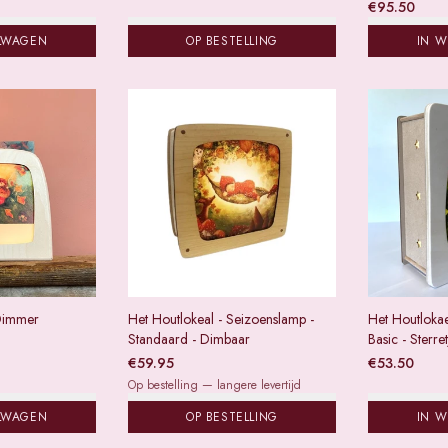
€
95.50
LWAGEN
OP BESTELLING
IN 
 Dimmer
Het Houtlokeal - Seizoenslamp -
Het Houtloka
Standaard - Dimbaar
Basic - Sterre
€
59.95
€
53.50
Op bestelling — langere levertijd
LWAGEN
OP BESTELLING
IN 