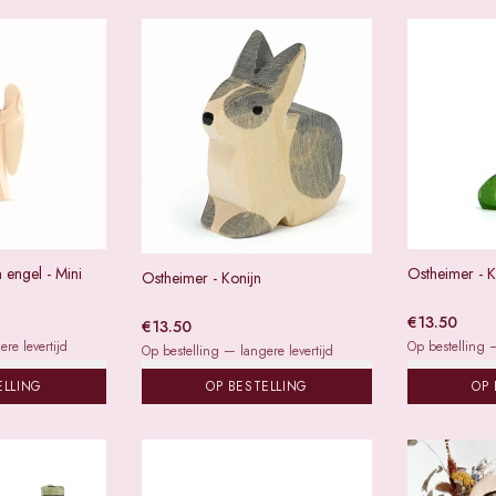
 engel - Mini
Ostheimer - K
Ostheimer - Konijn
€
13.50
€
13.50
re levertijd
Op bestelling —
Op bestelling — langere levertijd
ELLING
OP BESTELLING
OP 