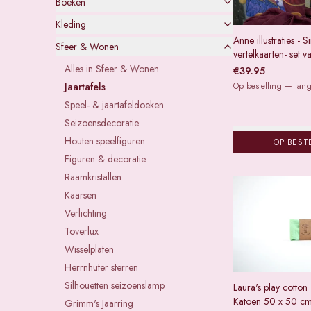
Boeken
Kleding
Anne illustraties - S
Sfeer & Wonen
vertelkaarten- set v
Alles in
Sfeer & Wonen
€
39.95
Op bestelling — lange
Jaartafels
Speel- & jaartafeldoeken
Seizoensdecoratie
Houten speelfiguren
OP BEST
Figuren & decoratie
Raamkristallen
Kaarsen
Verlichting
Toverlux
Wisselplaten
Herrnhuter sterren
Silhouetten seizoenslamp
Laura's play cotton
Katoen 50 x 50 cm
Grimm's Jaarring