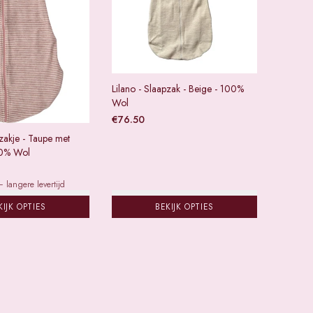
Lilano - Slaapzak - Beige - 100%
Wol
€
76.50
pzakje - Taupe met
00% Wol
 langere levertijd
KIJK OPTIES
BEKIJK OPTIES