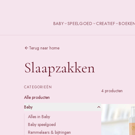
BABY
SPEELGOED
CREATIEF
BOEKE
Terug naar home
Slaapzakken
CATEGORIEËN
4
product
en
Alle producten
Baby
Alles in
Baby
Baby speelgoed
Rammelaars & bijtringen