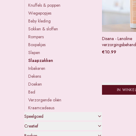
Knuffels & poppen
Wiegepopjes
Baby kleding
Sokken & sloffen
Rompers
Disana - Lanoline
Boxpakjes
verzorgingsbehand
€
10.99
Slapen
Slaapzakken
Inbakeren
Dekens
Doeken
IN WINKE
Bad
Verzorgende oliën
Kraamcadeaus
Speelgoed
Creatief
Boeken