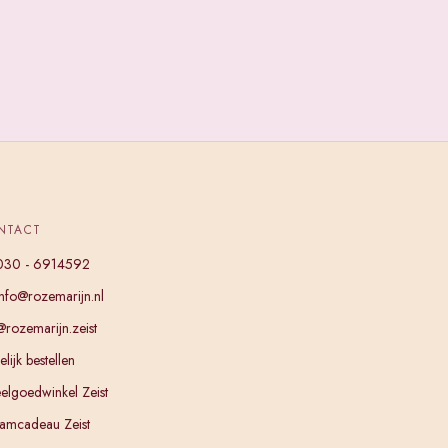
NTACT
030 - 6914592
info@rozemarijn.nl
@rozemarijn.zeist
lijk bestellen
elgoedwinkel Zeist
amcadeau Zeist