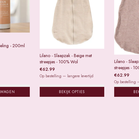
eling - 200ml
Lilano - Slaapzak - Beige met
Lilano - Slaa
streepjes - 100% Wol
streepjes - 1
€
62.99
€
62.99
Op bestelling — langere levertijd
Op bestelling —
LWAGEN
BEKIJK OPTIES
BE