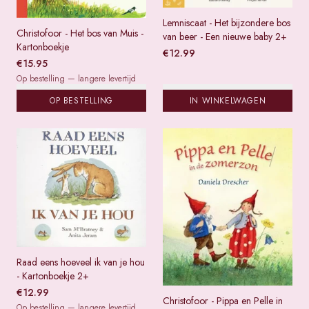
Lemniscaat - Het bijzondere bos
Christofoor - Het bos van Muis -
van beer - Een nieuwe baby 2+
Kartonboekje
€
12.99
€
15.95
Op bestelling — langere levertijd
OP BESTELLING
IN WINKELWAGEN
Raad eens hoeveel ik van je hou
- Kartonboekje 2+
€
12.99
Christofoor - Pippa en Pelle in
Op bestelling — langere levertijd