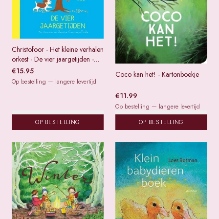
Christofoor - Het kleine verhalen
orkest - De vier jaargetijden -
Karton
€
15.95
Coco kan het! - Kartonboekje
Op bestelling — langere levertijd
€
11.99
Op bestelling — langere levertijd
OP BESTELLING
OP BESTELLING