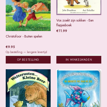
Vos zoekt zijn sokken - Een
flapjesboek
€
11.99
Christofoor - Buiten spelen
€
9.95
Op bestelling — langere levertijd
OP BESTELLING
IN WINKELWAGEN