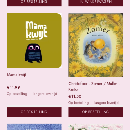
OP BESTELLING
IN WINKELWAGEN
Mama kwijt
Christofoor - Zomer / Muller -
€
11.99
Karton
Op bestelling — langere levertijd
€
11.50
Op bestelling — langere levertijd
OP BESTELLING
OP BESTELLING