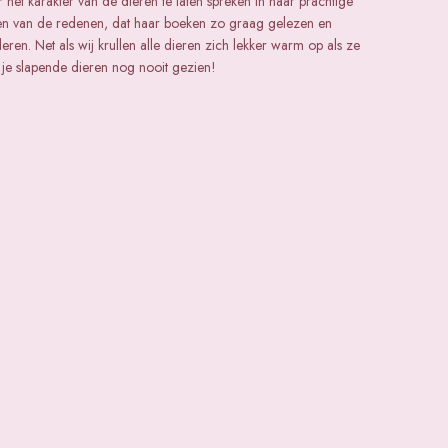
het karakter van de dieren te laten spreken in haar prachtige
 een van de redenen, dat haar boeken zo graag gelezen en
en. Net als wij krullen alle dieren zich lekker warm op als ze
 je slapende dieren nog nooit gezien!