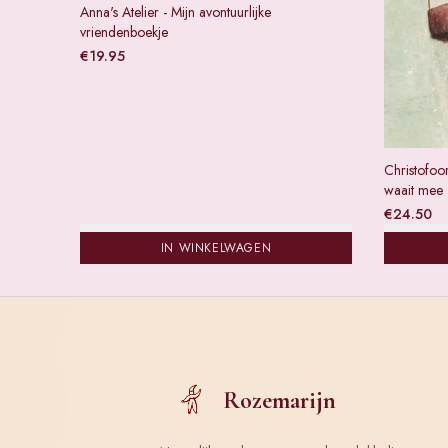
Anna's Atelier - Mijn avontuurlijke
vriendenboekje
€
19.95
Christofoor
waait mee
€
24.50
IN WINKELWAGEN
Rozemarijn