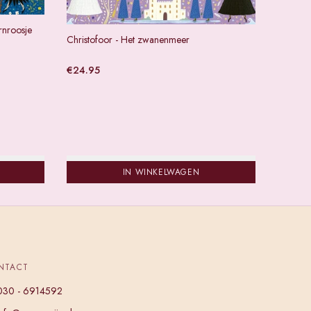
rnroosje
Christofoor - Het zwanenmeer
€
24.95
IN WINKELWAGEN
NTACT
030 - 6914592