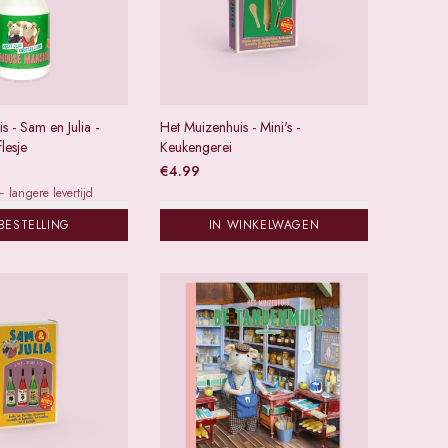
s - Sam en Julia -
Het Muizenhuis - Mini's -
flesje
Keukengerei
€
4.99
 langere levertijd
BESTELLING
IN WINKELWAGEN