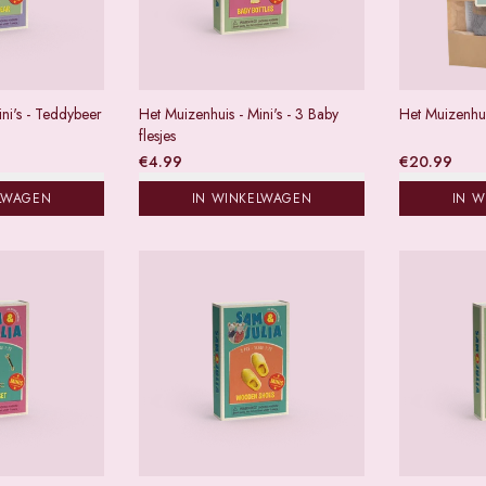
ni's - Teddybeer
Het Muizenhuis - Mini's - 3 Baby
Het Muizenhu
flesjes
€
4.99
€
20.99
LWAGEN
IN WINKELWAGEN
IN 