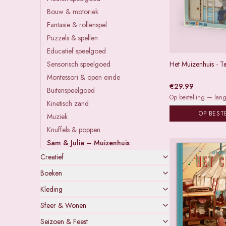
Bouw & motoriek
Fantasie & rollenspel
Puzzels & spellen
Educatief speelgoed
Sensorisch speelgoed
Het Muizenhuis - T
Montessori & open einde
€
29.99
Buitenspeelgoed
Op bestelling — lange
Kinetisch zand
OP BEST
Muziek
Knuffels & poppen
Sam & Julia – Muizenhuis
Creatief
Boeken
Kleding
Sfeer & Wonen
Seizoen & Feest