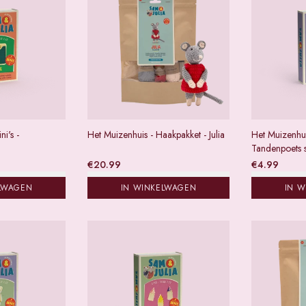
i's -
Het Muizenhuis - Haakpakket - Julia
Het Muizenhuis
Tandenpoets s
€
20.99
€
4.99
LWAGEN
IN WINKELWAGEN
IN 