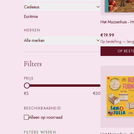
Cadeaus
Euritmie
Het Muizenhuis - He
MERKEN
€
19.99
Alle merken
Op bestelling — lange
OP BEST
Filters
PRIJS
€
3
€
30
BESCHIKBAARHEID
Alleen op voorraad
FILTERS WISSEN