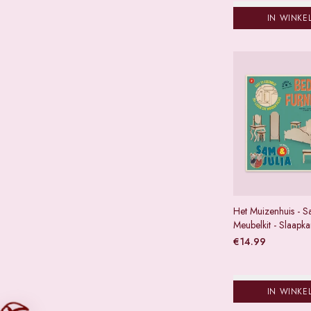
IN WINKE
Het Muizenhuis - Sa
Meubelkit - Slaapk
€
14.99
IN WINKE