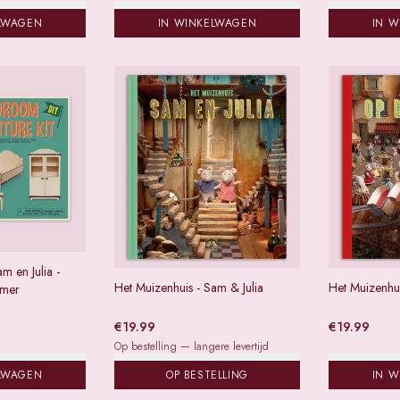
LWAGEN
IN WINKELWAGEN
IN 
m en Julia -
Het Muizenhuis - Sam & Julia
Het Muizenhu
amer
€
19.99
€
19.99
Op bestelling — langere levertijd
LWAGEN
OP BESTELLING
IN 