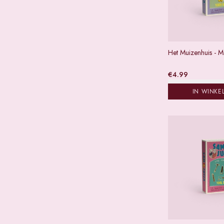
Het Muizenhuis - Mi
€
4.99
IN WINKE