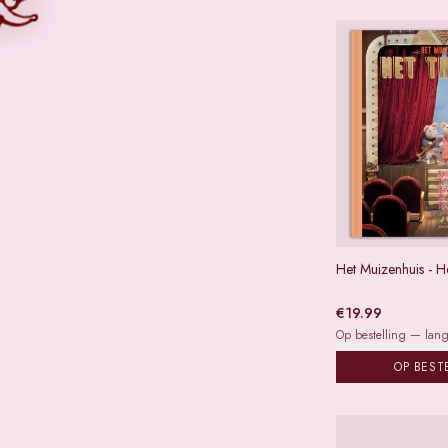
Het Muizenhuis - He
€
19.99
Op bestelling — lange
OP BEST