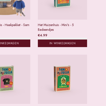
is - Haakpakket - Sam
Het Muizenhuis - Mini's - 5
Badeendjes
€
4.99
WINKELWAGEN
IN WINKELWAGEN