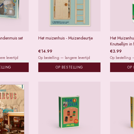
andenmuis set
Het muizenhuis - Muizendeurtje
Het Muizenhui
Knutsellijm in 
€
14.99
€
3.99
re levertijd
Op bestelling — langere levertijd
Op bestelling —
ELLING
OP BESTELLING
OP 