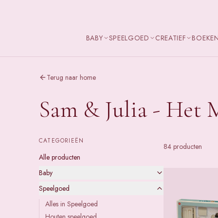
BABY
SPEELGOED
CREATIEF
BOEKE
Terug naar home
Sam & Julia - Het 
CATEGORIEËN
84
product
en
Alle producten
Baby
Speelgoed
Alles in
Speelgoed
Houten speelgoed