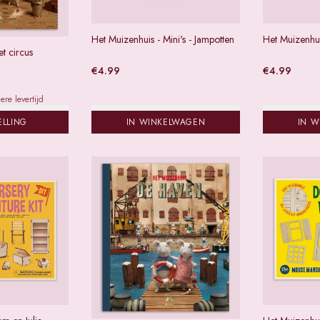
Het Muizenhuis - Mini's - Jampotten
Het Muizenhuis
t circus
€
4.99
€
4.99
re levertijd
ELLING
IN WINKELWAGEN
IN 