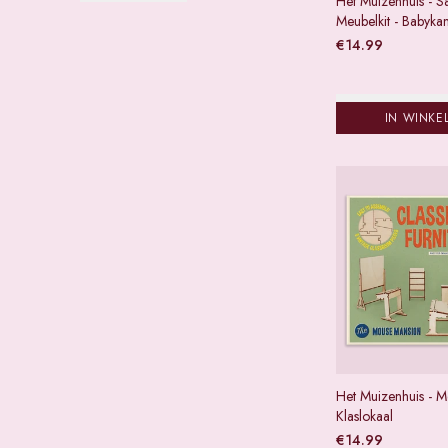
Het Muizenhuis - Sa
Meubelkit - Babyka
€
14.99
IN WINKE
Het Muizenhuis - Me
Klaslokaal
€
14.99