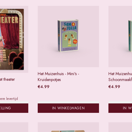
Het Muizenhuis - Mini's -
Het Muizenhuis
t theater
Kruidenpotjes
Schoonmaakf
€
4.99
€
4.99
re levertijd
ELLING
IN WINKELWAGEN
IN 