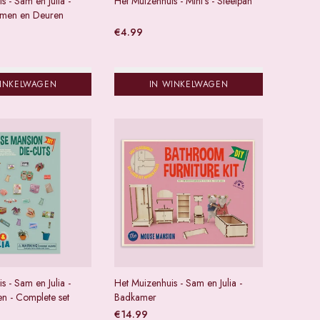
s - Sam en Julia -
Het Muizenhuis - Mini's - Steelpan
Ramen en Deuren
€
4.99
WINKELWAGEN
IN WINKELWAGEN
s - Sam en Julia -
Het Muizenhuis - Sam en Julia -
en - Complete set
Badkamer
€
14.99