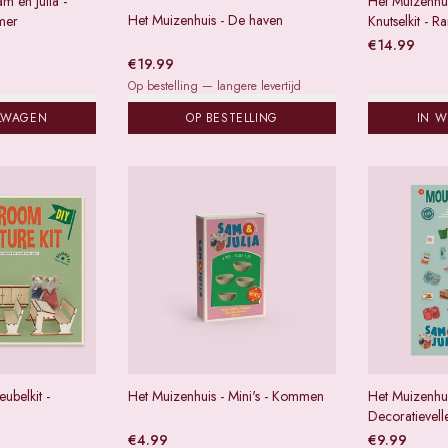
m en Julia -
Het Muizenhui
Het Muizenhuis - De haven
mer
Knutselkit - 
€
14.99
€
19.99
Op bestelling — langere levertijd
LWAGEN
OP BESTELLING
IN 
ubelkit -
Het Muizenhuis - Mini's - Kommen
Het Muizenhui
Decoratievell
€
4.99
€
9.99