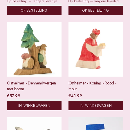
Op bestelling — langere levertijd
Op bestelling — langere levertijd
OP BESTELLING
OP BESTELLING
Ostheimer - Dennendwergen
Ostheimer - Koning - Rood -
met boom
Hout
€
57.99
€
41.99
IN WINKELWAGEN
IN WINKELWAGEN