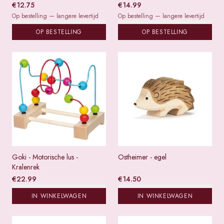
€
12.75
€
14.99
Op bestelling — langere levertijd
Op bestelling — langere levertijd
OP BESTELLING
OP BESTELLING
Goki - Motorische lus -
Ostheimer - egel
Kralenrek
€
22.99
€
14.50
IN WINKELWAGEN
IN WINKELWAGEN