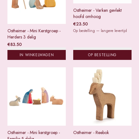
Ostheimer - Varken gevlekt
hoofd omhoog
€
23.50
Ostheimer - Mini Kerstgroep -
Op bestelling — langere levertijd
Herders 3 delig
€
83.50
IN WINKELWAGEN
OP BESTELLING
Ostheimer - Mini kerstgroep -
Ostheimer - Reebok
Familie 5 delig