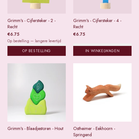
Grimm's - Cijfersteker - 2 -
Grimm's - Cijfersteker - 4 -
Recht
Recht
€
6.75
€
6.75
Op bestelling — langere levertijd
OP BESTELLING
IN WINKELWAGEN
Grimm's - Blaadjestoren - Hout
Ostheimer - Eekhoorn -
Springend