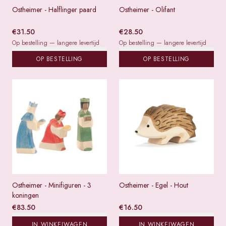
Ostheimer - Halflinger paard
Ostheimer - Olifant
€
31.50
€
28.50
Op bestelling — langere levertijd
Op bestelling — langere levertijd
OP BESTELLING
OP BESTELLING
Ostheimer - Minifiguren - 3
Ostheimer - Egel - Hout
koningen
€
83.50
€
16.50
IN WINKELWAGEN
IN WINKELWAGEN