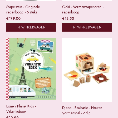
Stapelstein - Originele
Goki - Vormenstapeltoren -
regenboog - 6 stuks
regenboog
€
179.00
€
13.50
IN WINKELWAGEN
IN WINKELWAGEN
Lonely Planet Kids -
Djeco - Boxbasic - Houten
Vakantieboek
Vormenspel - 6dlg
€
12.99