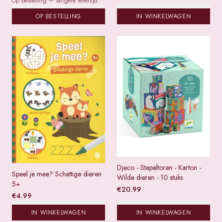
Op bestelling — langere levertijd
OP BESTELLING
IN WINKELWAGEN
Djeco - Stapeltoren - Karton -
Speel je mee? Schattige dieren
Wilde dieren - 10 stuks
5+
€
20.99
€
4.99
IN WINKELWAGEN
IN WINKELWAGEN