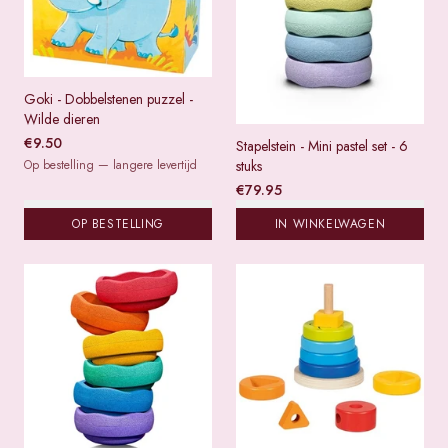
Goki - Dobbelstenen puzzel -
Wilde dieren
€
9.50
Stapelstein - Mini pastel set - 6
Op bestelling — langere levertijd
stuks
€
79.95
OP BESTELLING
IN WINKELWAGEN