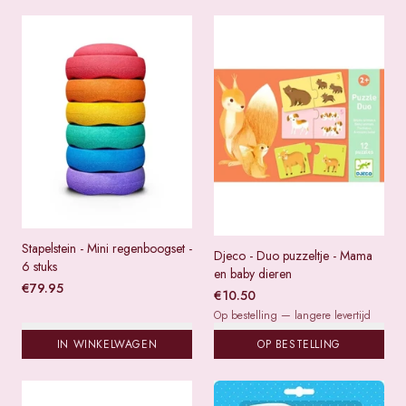
Stapelstein - Mini regenboogset -
Djeco - Duo puzzeltje - Mama
6 stuks
en baby dieren
€
79.95
€
10.50
Op bestelling — langere levertijd
IN WINKELWAGEN
OP BESTELLING