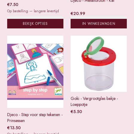
Djeco - Metallofoon - Kat
€
7.50
Op bestelling — langere levertijd
€
20.99
BEKIJK OPTIES
IN WINKELWAGEN
Goki - Vergrootglas bakje -
Loeppotje
€
5.50
Djeco - Stap voor stap tekenen -
Prinsessen
€
13.50