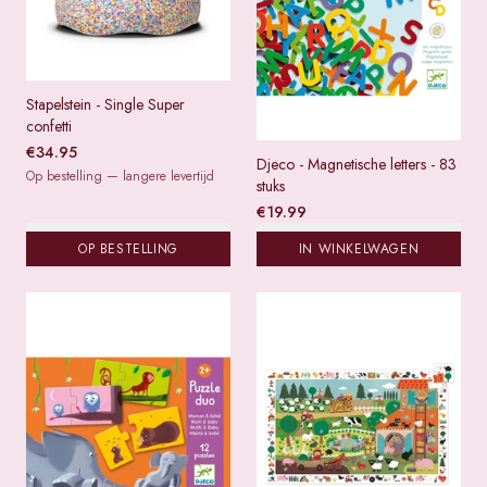
Stapelstein - Single Super
confetti
€
34.95
Djeco - Magnetische letters - 83
Op bestelling — langere levertijd
stuks
€
19.99
OP BESTELLING
IN WINKELWAGEN