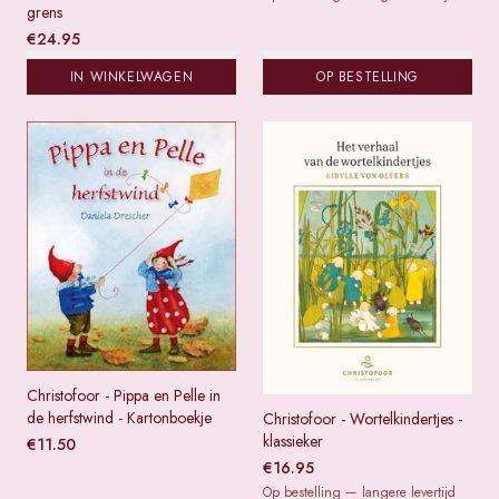
grens
€
24.95
IN WINKELWAGEN
OP BESTELLING
Christofoor - Pippa en Pelle in
de herfstwind - Kartonboekje
Christofoor - Wortelkindertjes -
klassieker
€
11.50
€
16.95
Op bestelling — langere levertijd