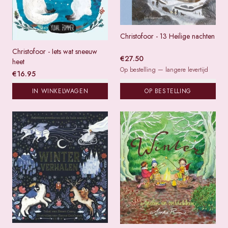
Christofoor - 13 Heilige nachten
Christofoor - Iets wat sneeuw
€
27.50
heet
Op bestelling — langere levertijd
€
16.95
IN WINKELWAGEN
OP BESTELLING