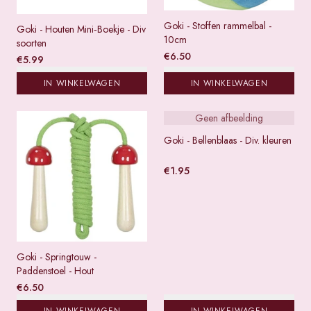
Goki - Stoffen rammelbal -
Goki - Houten Mini‑Boekje - Div
10cm
soorten
€
6.50
€
5.99
IN WINKELWAGEN
IN WINKELWAGEN
Geen afbeelding
Goki - Bellenblaas - Div. kleuren
€
1.95
Goki - Springtouw -
Paddenstoel - Hout
€
6.50