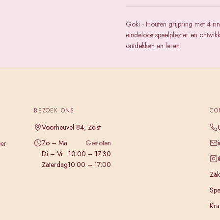
Goki - Houten grijpring met 4 ri
eindeloos speelplezier en ontwik
ontdekken en leren.
BEZOEK ONS
CO
Voorheuvel 84, Zeist
Zo – Ma
Gesloten
eer
Di – Vr
10:00 – 17:30
Zaterdag
10:00 – 17:00
Zake
Spe
Kra