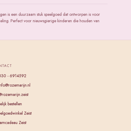
ngen is een duurzaam stuk speelgoed dat ontworpen is voor
keling. Perfect voor nieuwsgierige kinderen die houden van
NTACT
030 - 6914592
info@rozemarijn.nl
@rozemarijn.zeist
lijk bestellen
elgoedwinkel Zeist
amcadeau Zeist