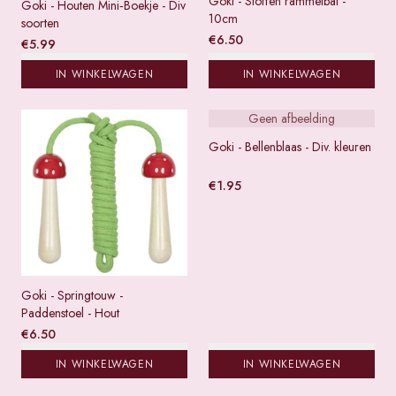
Goki - Stoffen rammelbal -
Goki - Houten Mini‑Boekje - Div
10cm
soorten
€
6.50
€
5.99
IN WINKELWAGEN
IN WINKELWAGEN
Geen afbeelding
Goki - Bellenblaas - Div. kleuren
€
1.95
Goki - Springtouw -
Paddenstoel - Hout
€
6.50
IN WINKELWAGEN
IN WINKELWAGEN