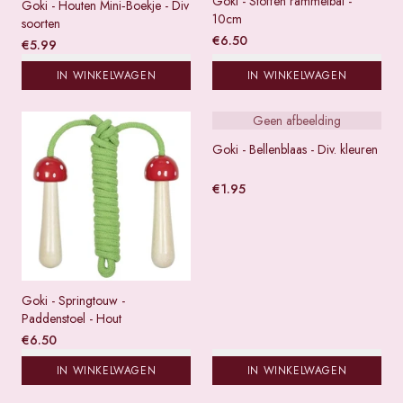
Goki - Stoffen rammelbal -
Goki - Houten Mini‑Boekje - Div
10cm
soorten
€
6.50
€
5.99
IN WINKELWAGEN
IN WINKELWAGEN
Geen afbeelding
Goki - Bellenblaas - Div. kleuren
€
1.95
Goki - Springtouw -
Paddenstoel - Hout
€
6.50
IN WINKELWAGEN
IN WINKELWAGEN