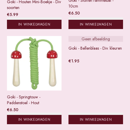
Goki - Stoffen rammelbal -
Goki - Houten Mini‑Boekje - Div
10cm
soorten
€
6.50
€
5.99
IN WINKELWAGEN
IN WINKELWAGEN
Geen afbeelding
Goki - Bellenblaas - Div. kleuren
€
1.95
Goki - Springtouw -
Paddenstoel - Hout
€
6.50
IN WINKELWAGEN
IN WINKELWAGEN