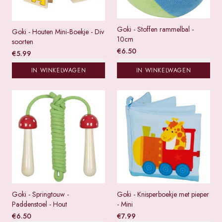
Goki - Stoffen rammelbal -
Goki - Houten Mini‑Boekje - Div
10cm
soorten
€
6.50
€
5.99
IN WINKELWAGEN
IN WINKELWAGEN
Goki - Springtouw -
Goki - Knisperboekje met pieper
Paddenstoel - Hout
- Mini
€
6.50
€
7.99