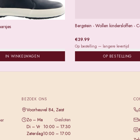
Bergstein - Wollen kindersloffen - 
aarsjes
€
39.99
Op bestelling — langere levertijd
IN WINKELWAGEN
OP BESTELLING
BEZOEK ONS
CO
Voorheuvel 84, Zeist
Zo – Ma
Gesloten
eer
Di – Vr
10:00 – 17:30
Zaterdag
10:00 – 17:00
Zake