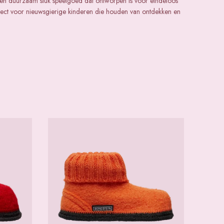
is een duurzaam stuk speelgoed dat ontworpen is voor eindeloos
rfect voor nieuwsgierige kinderen die houden van ontdekken en