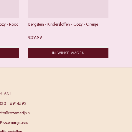
Cozy - Rood
Bergstein - Kindersloffen - Cozy - Oranje
€
39.99
IN WINKELWAGEN
NTACT
030 - 6914592
info@rozemarijn.nl
@rozemarijn.zeist
lijk bestellen