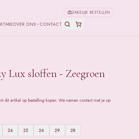
ZAKELIJK BESTELLEN
RITMIE
OVER ONS
CONTACT
y Lux sloffen - Zeegroen
unt dit artikel op bestelling kopen. We nemen contact met je op
24
25
26
29
28