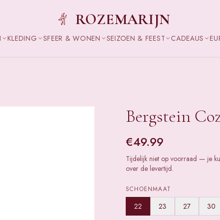
ROZEMARIJN
N
KLEDING
SFEER & WONEN
SEIZOEN & FEEST
CADEAUS
EU
Bergstein Coz
€
49.99
Tijdelijk niet op voorraad — je k
over de levertijd.
SCHOENMAAT
22
23
27
30