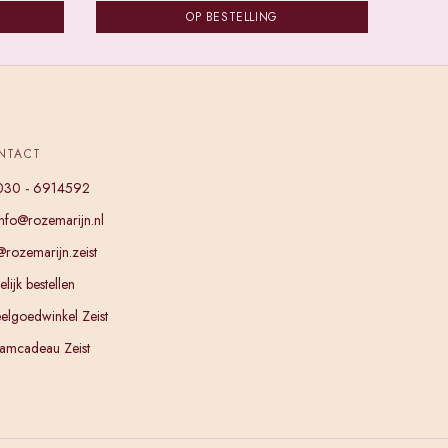
OP BESTELLING
NTACT
030 - 6914592
info@rozemarijn.nl
@rozemarijn.zeist
lijk bestellen
elgoedwinkel Zeist
amcadeau Zeist