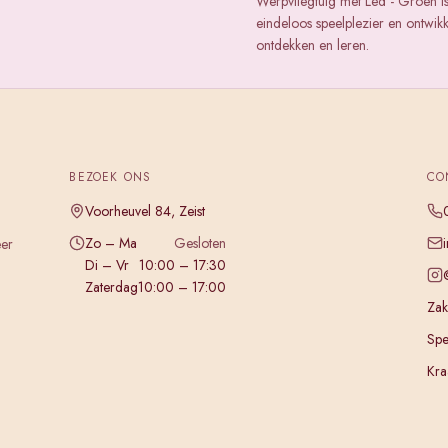
Werpvliegtuig met Led - Groen i
eindeloos speelplezier en ontwik
ontdekken en leren.
BEZOEK ONS
CO
Voorheuvel 84, Zeist
Zo – Ma
Gesloten
eer
Di – Vr
10:00 – 17:30
Zaterdag
10:00 – 17:00
Zake
Spe
Kra