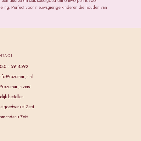
s een duurzaam stuk speelgoed dat ontworpen is voor
keling. Perfect voor nieuwsgierige kinderen die houden van
NTACT
030 - 6914592
info@rozemarijn.nl
@rozemarijn.zeist
lijk bestellen
elgoedwinkel Zeist
amcadeau Zeist