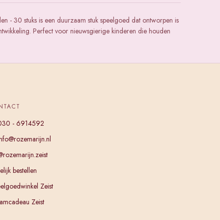
len - 30 stuks is een duurzaam stuk speelgoed dat ontworpen is
ntwikkeling. Perfect voor nieuwsgierige kinderen die houden
NTACT
030 - 6914592
info@rozemarijn.nl
@rozemarijn.zeist
lijk bestellen
elgoedwinkel Zeist
amcadeau Zeist