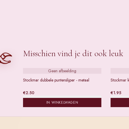
Misschien vind je dit ook leuk
Geen afbeelding
Stockmar dubbele puntenslijper - metaal
Stockmar k
€
2.50
€
1.95
IN WINKELWAGEN