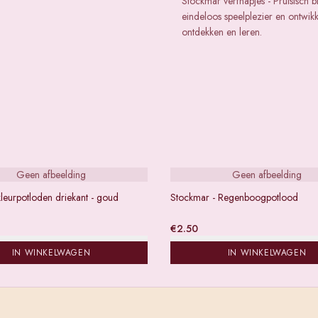
Stockmar verfnapjes - Pruisisch 
eindeloos speelplezier en ontwik
ontdekken en leren.
Geen afbeelding
Geen afbeelding
leurpotloden driekant - goud
Stockmar - Regenboogpotlood
€
2.50
IN WINKELWAGEN
IN WINKELWAGEN