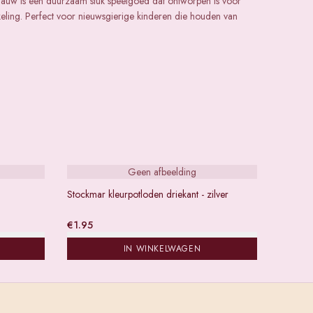
blauw is een duurzaam stuk speelgoed dat ontworpen is voor
keling. Perfect voor nieuwsgierige kinderen die houden van
Geen afbeelding
Stockmar kleurpotloden driekant - zilver
€
1.95
IN WINKELWAGEN