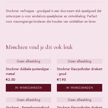
Stockmar verfnapjes - goudgeel is een duurzaam stuk speelgoed dat
ontworpen is voor eindeloos speelplezier en ontwikkeling. Perfect
voor nieuwsgierige kinderen die houden van ontdekken en leren.
Misschien vind je dit ook leuk
Geen afbeelding
Geen afbeelding
Stockmar dubbele puntenslijper -
Stockmar kleurpotloden driekant
metaal
- goud
€
2.50
€
1.95
IN WINKELWAGEN
IN WINKELWAGEN
Geen afbeelding
Geen afbeelding
Stockmar - Regenboogpotlood
Stockmar kleurpotloden driekant