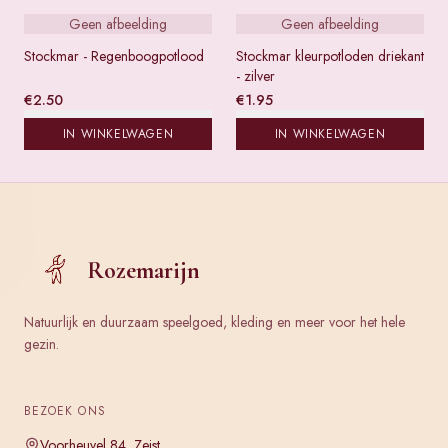
Geen afbeelding
Geen afbeelding
Stockmar - Regenboogpotlood
Stockmar kleurpotloden driekant
- zilver
€
2.50
€
1.95
IN WINKELWAGEN
IN WINKELWAGEN
Rozemarijn
Natuurlijk en duurzaam speelgoed, kleding en meer voor het hele
gezin.
BEZOEK ONS
Voorheuvel 84, Zeist