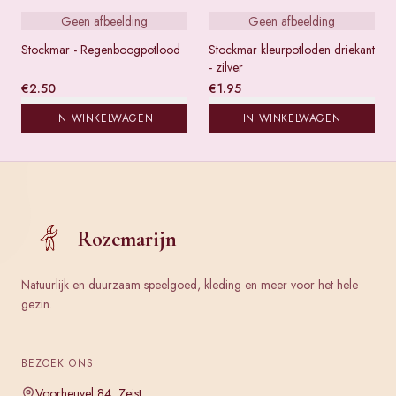
Geen afbeelding
Geen afbeelding
Stockmar - Regenboogpotlood
Stockmar kleurpotloden driekant
- zilver
€
2.50
€
1.95
IN WINKELWAGEN
IN WINKELWAGEN
Rozemarijn
Natuurlijk en duurzaam speelgoed, kleding en meer voor het hele
gezin.
BEZOEK ONS
Voorheuvel 84, Zeist