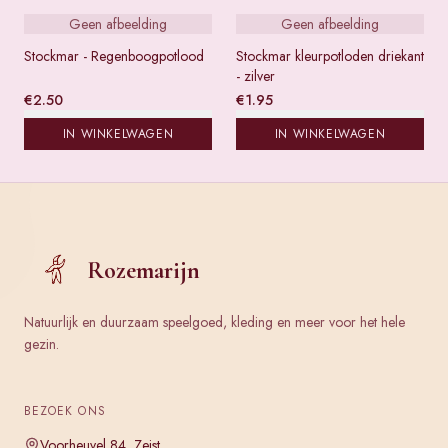
Geen afbeelding
Geen afbeelding
Stockmar - Regenboogpotlood
Stockmar kleurpotloden driekant
- zilver
€
2.50
€
1.95
IN WINKELWAGEN
IN WINKELWAGEN
Rozemarijn
Natuurlijk en duurzaam speelgoed, kleding en meer voor het hele
gezin.
BEZOEK ONS
Voorheuvel 84, Zeist