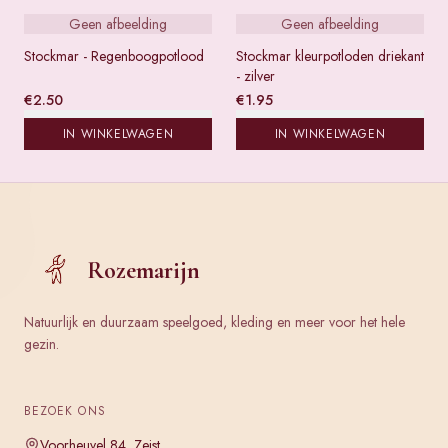
Geen afbeelding
Geen afbeelding
Stockmar - Regenboogpotlood
Stockmar kleurpotloden driekant
- zilver
€
2.50
€
1.95
IN WINKELWAGEN
IN WINKELWAGEN
Rozemarijn
Natuurlijk en duurzaam speelgoed, kleding en meer voor het hele
gezin.
BEZOEK ONS
Voorheuvel 84, Zeist