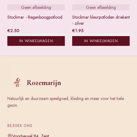
Geen afbeelding
Geen afbeelding
Stockmar - Regenboogpotlood
Stockmar kleurpotloden driekant
- zilver
€
2.50
€
1.95
IN WINKELWAGEN
IN WINKELWAGEN
Rozemarijn
Natuurlijk en duurzaam speelgoed, kleding en meer voor het hele
gezin.
BEZOEK ONS
Voorheuvel 84, Zeist