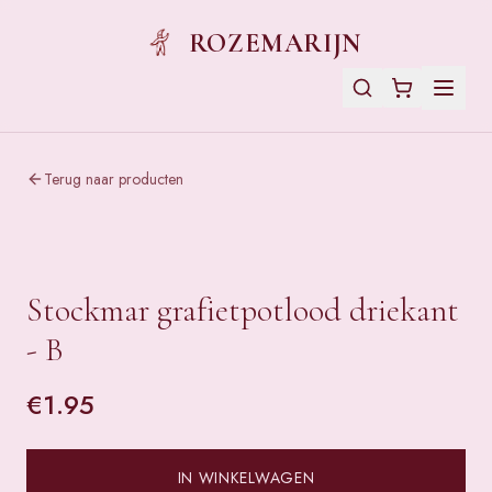
ROZEMARIJN
Terug naar producten
Stockmar grafietpotlood driekant
- B
€
1.95
IN WINKELWAGEN