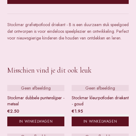
Stockmar grafietpotlood driekant - B is een duurzaam stuk speelgoed
dat ontworpen is voor eindeloos speelplezier en ontwikkeling. Perfect
voor nieuwsgierige kinderen die houden van ontdekken en leren.
Misschien vind je dit ook leuk
Geen afbeelding
Geen afbeelding
Stockmar dubbele puntenslijper -
Stockmar kleurpotloden driekant
metaal
- goud
€
2.50
€
1.95
IN WINKELWAGEN
IN WINKELWAGEN