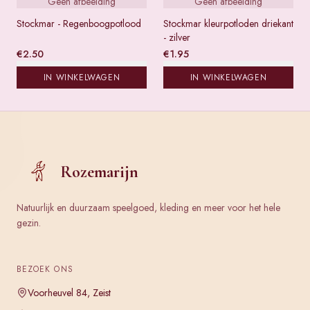
Geen afbeelding
Geen afbeelding
Stockmar - Regenboogpotlood
Stockmar kleurpotloden driekant
- zilver
€
2.50
€
1.95
IN WINKELWAGEN
IN WINKELWAGEN
Rozemarijn
Natuurlijk en duurzaam speelgoed, kleding en meer voor het hele
gezin.
BEZOEK ONS
Voorheuvel 84, Zeist