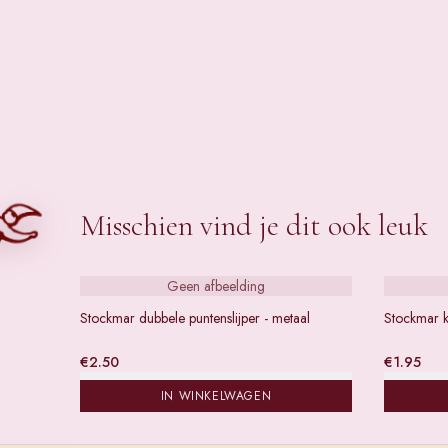
Misschien vind je dit ook leuk
Geen afbeelding
Stockmar dubbele puntenslijper - metaal
Stockmar k
€
2.50
€
1.95
IN WINKELWAGEN