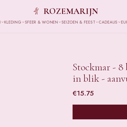
ROZEMARIJN
N
KLEDING
SFEER & WONEN
SEIZOEN & FEEST
CADEAUS
EU
Stockmar - 8 b
in blik - aan
€
15.75