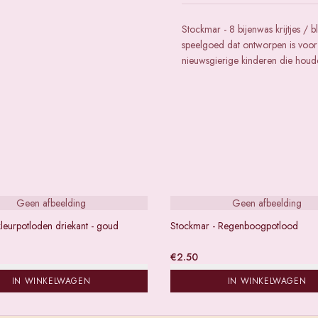
Stockmar - 8 bijenwas krijtjes / b
speelgoed dat ontworpen is voor 
nieuwsgierige kinderen die houd
Geen afbeelding
Geen afbeelding
leurpotloden driekant - goud
Stockmar - Regenboogpotlood
€
2.50
IN WINKELWAGEN
IN WINKELWAGEN