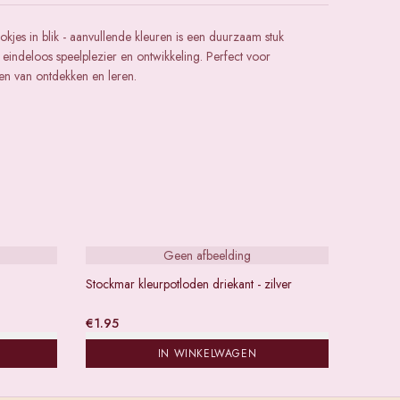
lokjes in blik - aanvullende kleuren is een duurzaam stuk
eindeloos speelplezier en ontwikkeling. Perfect voor
en van ontdekken en leren.
Geen afbeelding
Stockmar kleurpotloden driekant - zilver
€
1.95
IN WINKELWAGEN