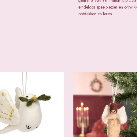
sjaal met verhaal - vilten tulp L
eindeloos speelplezier en ontwik
ontdekken en leren.