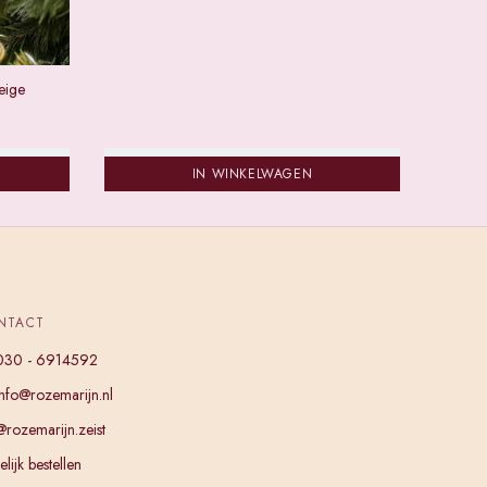
Beige
IN WINKELWAGEN
NTACT
030 - 6914592
info@rozemarijn.nl
@rozemarijn.zeist
lijk bestellen