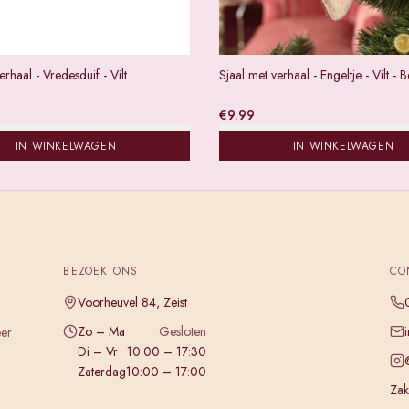
erhaal - Vredesduif - Vilt
Sjaal met verhaal - Engeltje - Vilt - 
€
9.99
IN WINKELWAGEN
IN WINKELWAGEN
BEZOEK ONS
CO
Voorheuvel 84, Zeist
Zo – Ma
Gesloten
eer
Di – Vr
10:00 – 17:30
Zaterdag
10:00 – 17:00
Zake