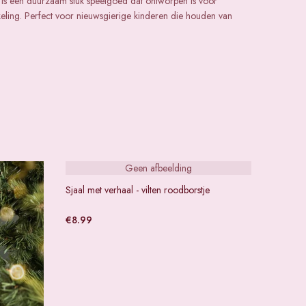
ivia is een duurzaam stuk speelgoed dat ontworpen is voor
keling. Perfect voor nieuwsgierige kinderen die houden van
Geen afbeelding
Sjaal met verhaal - vilten roodborstje
€
8.99