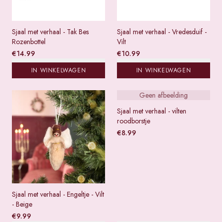
Sjaal met verhaal - Tak Bes
Sjaal met verhaal - Vredesduif -
Rozenbottel
Vilt
€
14.99
€
10.99
IN WINKELWAGEN
IN WINKELWAGEN
Geen afbeelding
Sjaal met verhaal - vilten
roodborstje
€
8.99
Sjaal met verhaal - Engeltje - Vilt
- Beige
€
9.99