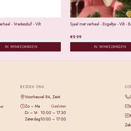
erhaal - Vredesduif - Vilt
Sjaal met verhaal - Engeltje - Vilt - 
€
9.99
IN WINKELWAGEN
IN WINKELWAGEN
BEZOEK ONS
CO
Voorheuvel 84, Zeist
Zo – Ma
Gesloten
eer
Di – Vr
10:00 – 17:30
Zaterdag
10:00 – 17:00
Zake