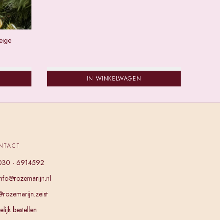
Beige
IN WINKELWAGEN
NTACT
030 - 6914592
info@rozemarijn.nl
@rozemarijn.zeist
lijk bestellen