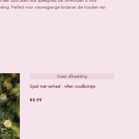
e is een duurzaam stuk speelgoed dat ontworpen is voor
keling. Perfect voor nieuwsgierige kinderen die houden van
Geen afbeelding
Sjaal met verhaal - vilten roodborstje
€
8.99