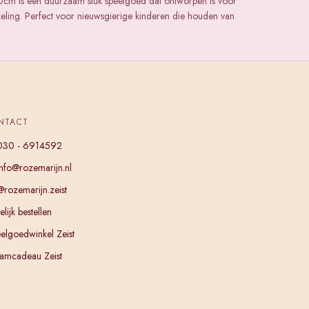
cm is een duurzaam stuk speelgoed dat ontworpen is voor
keling. Perfect voor nieuwsgierige kinderen die houden van
NTACT
030 - 6914592
info@rozemarijn.nl
@rozemarijn.zeist
lijk bestellen
elgoedwinkel Zeist
amcadeau Zeist