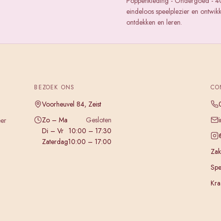
Poppenkleding - Ondergoed - 40
eindeloos speelplezier en ontwik
ontdekken en leren.
BEZOEK ONS
CO
Voorheuvel 84, Zeist
Zo – Ma
Gesloten
eer
Di – Vr
10:00 – 17:30
Zaterdag
10:00 – 17:00
Zake
Spe
Kra