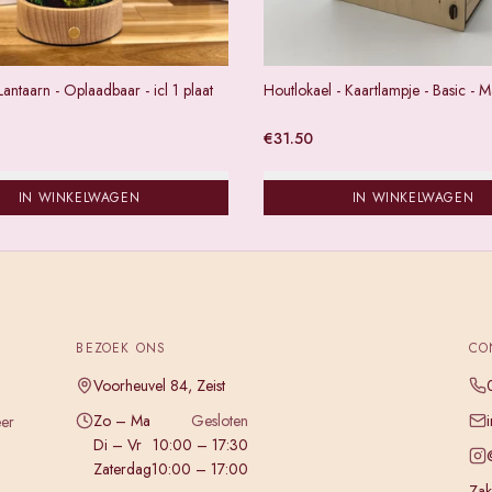
Lantaarn - Oplaadbaar - icl 1 plaat
Houtlokael - Kaartlampje - Basic - M
€
31.50
IN WINKELWAGEN
IN WINKELWAGEN
BEZOEK ONS
CO
Voorheuvel 84, Zeist
Zo – Ma
Gesloten
eer
Di – Vr
10:00 – 17:30
Zaterdag
10:00 – 17:00
Zake