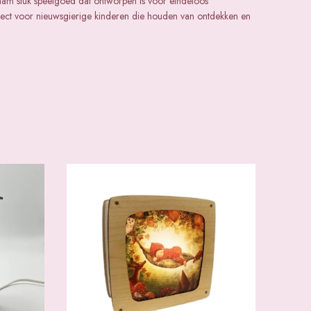
aam stuk speelgoed dat ontworpen is voor eindeloos
rfect voor nieuwsgierige kinderen die houden van ontdekken en