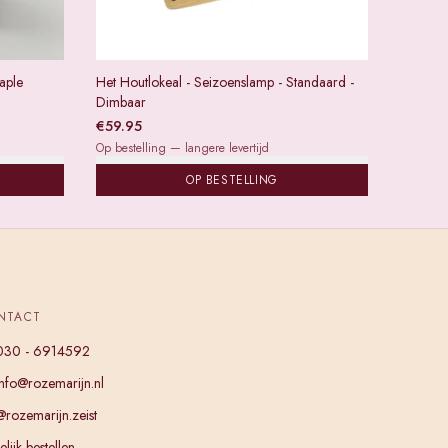
aple
Het Houtlokeal - Seizoenslamp - Standaard -
Dimbaar
€
59.95
Op bestelling — langere levertijd
OP BESTELLING
NTACT
030 - 6914592
info@rozemarijn.nl
@rozemarijn.zeist
lijk bestellen