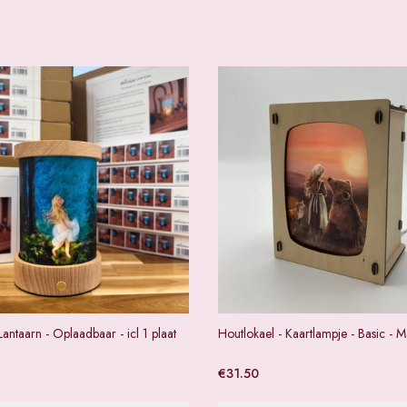
Lantaarn - Oplaadbaar - icl 1 plaat
Houtlokael - Kaartlampje - Basic - M
€
31.50