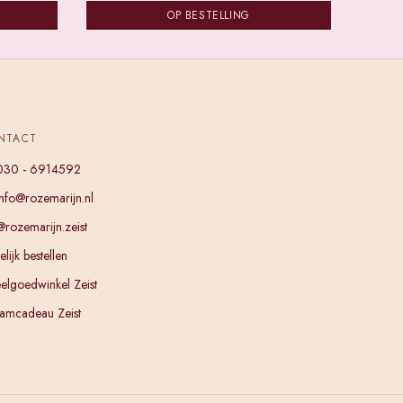
OP BESTELLING
NTACT
030 - 6914592
info@rozemarijn.nl
@rozemarijn.zeist
lijk bestellen
elgoedwinkel Zeist
amcadeau Zeist